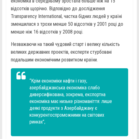
економіка в середньому зростала більше ніж на 15
відсотків щорічно. Відповідно до дослідження
Transparency International, частка бідних людей у ​​країні
зменшилася з трохи менше 50 відсотків у 2001 році до
менше ніж 16 відсотків у 2008 році.
Незважаючи на такий чудовий старт і велику кількість
великих державних проектів, експерти стурбовані
подальшим економічним розвитком країни.
“Крім економіки нафти і газу,
азербайджанська економіка слабо
диверсифікована, зокрема, експортна
економіка має низьке різноманіття: лише
деякі продукти з Азербайджану є
конкурентоспроможними на світових
ринках”,