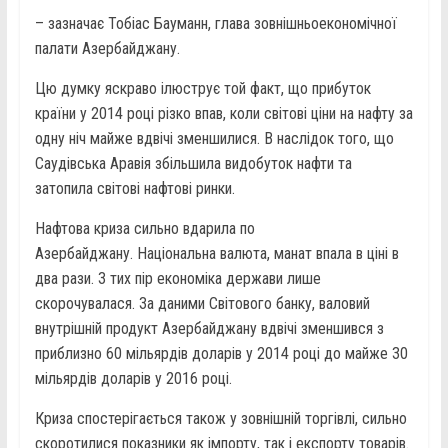
– зазначає Тобіас Бауманн, глава зовнішньоекономічної
палати Азербайджану.
Цю думку яскраво ілюструє той факт, що прибуток
країни у 2014 році різко впав, коли світові ціни на нафту за
одну ніч майже вдвічі зменшилися. В наслідок того, що
Саудівська Аравія збільшила видобуток нафти та
затопила світові нафтові ринки.
Нафтова криза сильно вдарила по
Азербайджану. Національна валюта, манат впала в ціні в
два рази. З тих пір економіка держави лише
скорочувалася. За даними Світового банку, валовий
внутрішній продукт Азербайджану вдвічі зменшився з
приблизно 60 мільярдів доларів у 2014 році до майже 30
мільярдів доларів у 2016 році.
Криза спостерігається також у зовнішній торгівлі, сильно
скоротилися показники як імпорту, так і експорту товарів.