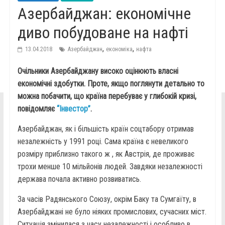
Азербайджан: економічне
диво побудоване на нафті
,
,
13.04.2018
Азербайджан
економіка
нафта
Очільники Азербайджану високо оцінюють власні
економічні здобутки. Проте, якщо поглянути детально то
можна побачити, що країна перебуває у глибокій кризі,
повідомляє
“Інвестор”
.
Азербайджан, як і більшість країн соцтабору отримав
незалежність у 1991 році. Сама країна є невеликого
розміру приблизно такого ж , як Австрія, де проживає
трохи менше 10 мільйонів людей. Завдяки незалежності
держава почала активно розвиватись.
За часів Радянського Союзу, окрім Баку та Сумгаїту, в
Азербайджані не було ніяких промислових, сучасних міст.
Ситуація змінилася з часу незалежності і особливо в