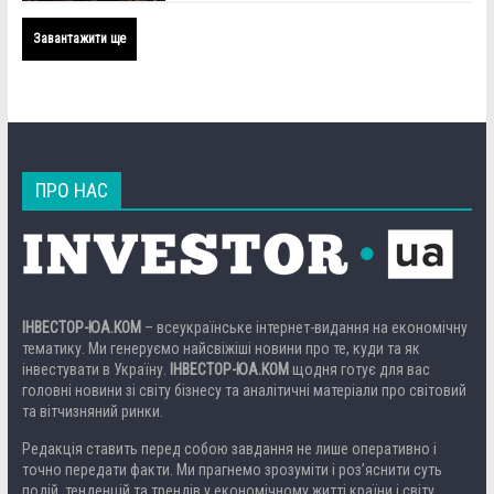
Завантажити ще
ПРО НАС
ІНВЕСТОР-ЮА.КОМ
– всеукраїнське інтернет-видання на економічну
тематику. Ми генеруємо найсвіжіші новини про те, куди та як
інвестувати в Україну.
ІНВЕСТОР-ЮА.КОМ
щодня готує для вас
головні новини зі світу бізнесу та аналітичні матеріали про світовий
та вітчизняний ринки.
Редакція ставить перед собою завдання не лише оперативно і
точно передати факти. Ми прагнемо зрозуміти і роз’яснити суть
подій, тенденцій та трендів у економічному житті країни і світу.