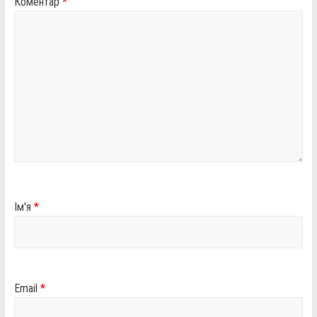
Коментар
*
Ім'я
*
Email
*