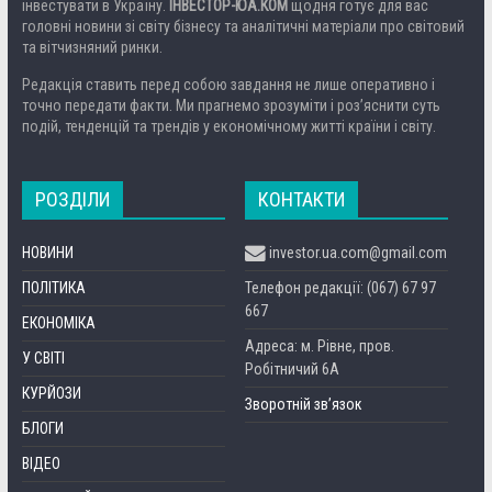
інвестувати в Україну.
ІНВЕСТОР-ЮА.КОМ
щодня готує для вас
головні новини зі світу бізнесу та аналітичні матеріали про світовий
та вітчизняний ринки.
Редакція ставить перед собою завдання не лише оперативно і
точно передати факти. Ми прагнемо зрозуміти і роз’яснити суть
подій, тенденцій та трендів у економічному житті країни і світу.
РОЗДІЛИ
КОНТАКТИ
НОВИНИ
investor.ua.com@gmail.com
ПОЛІТИКА
Телефон редакції: (067) 67 97
667
ЕКОНОМІКА
Адреса: м. Рівне, пров.
У СВІТІ
Робітничий 6А
КУРЙОЗИ
Зворотній зв’язок
БЛОГИ
ВІДЕО