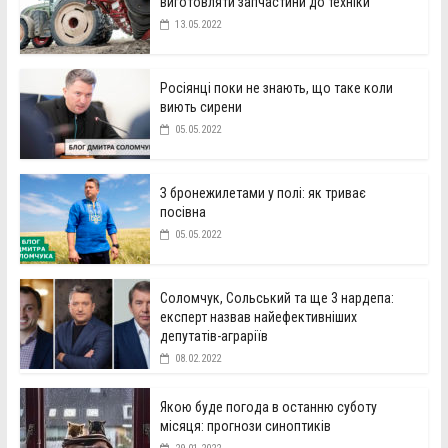
виготовляти запчастини до техніки
13.05.2022
Росіянці поки не знають, що таке коли
виють сирени
05.05.2022
З бронежилетами у полі: як триває
посівна
05.05.2022
Соломчук, Сольський та ще 3 нардепа:
експерт назвав найефективніших
депутатів-аграріїв
08.02.2022
Якою буде погода в останню суботу
місяця: прогнози синоптиків