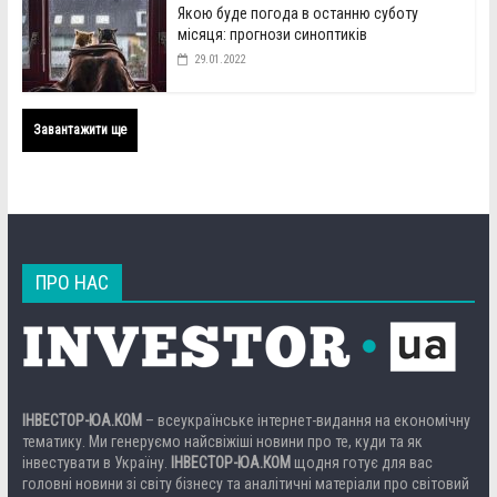
Якою буде погода в останню суботу
місяця: прогнози синоптиків
29.01.2022
Завантажити ще
ПРО НАС
ІНВЕСТОР-ЮА.КОМ
– всеукраїнське інтернет-видання на економічну
тематику. Ми генеруємо найсвіжіші новини про те, куди та як
інвестувати в Україну.
ІНВЕСТОР-ЮА.КОМ
щодня готує для вас
головні новини зі світу бізнесу та аналітичні матеріали про світовий