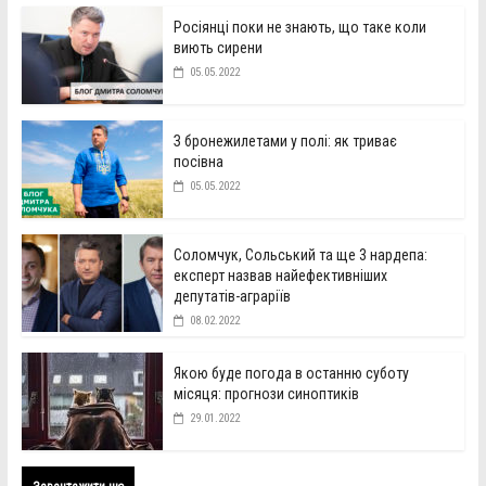
Росіянці поки не знають, що таке коли
виють сирени
05.05.2022
З бронежилетами у полі: як триває
посівна
05.05.2022
Соломчук, Сольський та ще 3 нардепа:
експерт назвав найефективніших
депутатів-аграріїв
08.02.2022
Якою буде погода в останню суботу
місяця: прогнози синоптиків
29.01.2022