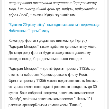
неодноразово виконували завдання в Середземному
морі, і на сьогоднішній день це, мабуть, найсучасніша
зброя Росії
“, – сказав Купрін журналістам.
“Зупинив 20-річну війну”: сьогодні назвали ім’я переможця
Нобелівської премії миру
Командир фрегата додав, що шляхом до Тартусу
“Адмірал Макаров” також здійснив дипломатичну місію.
До кінця року фрегат буде знаходитися в далекому
поході в складі Середземноморської ескадри.
“Адмірал Макаров” – третій фрегат проекту 11356, що
стоїть на озброєнні Чорноморського флоту Росії.
Фрегати проекту 11356 мають водотоннажність близько
чотирьох тисяч тонн і здатні розвивати швидкість до 30
вузлів. Вони озброєні, зокрема, ракетним комплексом
“Калібр”, зенітним ракетним комплексом “Штиль-1” і
ракетно-артилерійським комплексом “Палаш”,