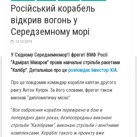
Російський корабель
відкрив вогонь у
Середземному морі
14.10.2019
У Східному Середземномор’ї фрегат ВМФ Росії
“Адмірал Макаров” провів навчальні стрільби ракетами
“Калібр”. Детальніше про це
розповідає Інвестор-ЮА
.
Про це повідомив командир корабля капітан другого
рангу Антон Купрін. За його словами, фрегат також
виконав “дипломатичну місію”.
“
Все озброєння корабля перевірено в бою в
попередніх двох роках, безпосередньо виконані
стрільби “Калібрами”, виконані стрільби і зенітними
комплексами. Кораблі такого ж проекту вже