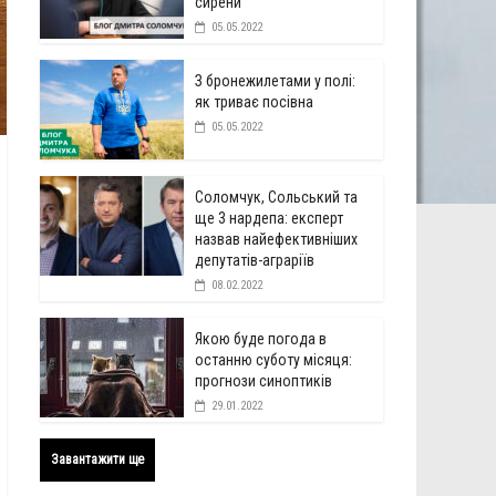
сирени
05.05.2022
З бронежилетами у полі:
як триває посівна
05.05.2022
Соломчук, Сольський та
ще 3 нардепа: експерт
назвав найефективніших
депутатів-аграріїв
08.02.2022
Якою буде погода в
останню суботу місяця:
прогнози синоптиків
29.01.2022
Завантажити ще