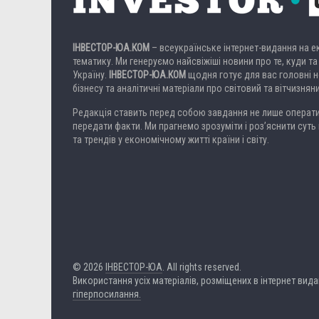
ІНВЕСТОР-ЮА.КОМ
– всеукраїнське інтернет-видання на 
тематику. Ми генеруємо найсвіжіші новини про те, куди та
Україну.
ІНВЕСТОР-ЮА.КОМ
щодня готує для вас головні но
бізнесу та аналітичні матеріали про світовий та вітчизнян
Редакція ставить перед собою завдання не лише операти
передати факти. Ми прагнемо зрозуміти і роз’яснити суть 
та трендів у економічному житті країни і світу.
© 2026
ІНВЕСТОР-ЮА
. All rights reserved.
Використання усіх матеріалів, розміщених в інтернет вид
гіперпосилання.