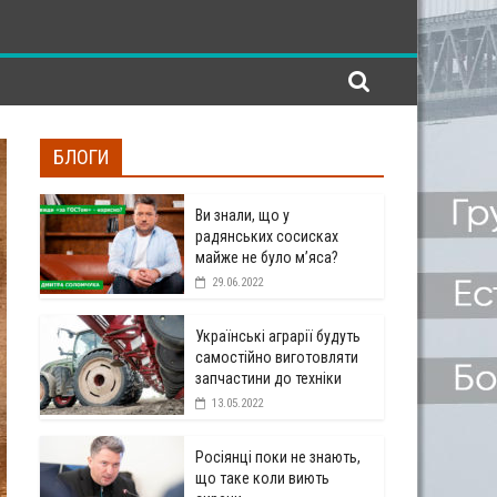
БЛОГИ
Ви знали, що у
радянських сосисках
майже не було м’яса?
29.06.2022
Українські аграрії будуть
самостійно виготовляти
запчастини до техніки
13.05.2022
Росіянці поки не знають,
що таке коли виють