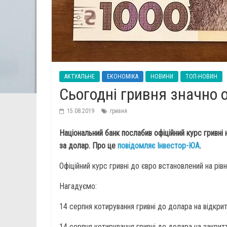
АКТУАЛЬНЕ
ЕКОНОМІКА
НОВИНИ
ТОП-НОВИН
Сьогодні гривня значно 
15.08.2019
гривня
Національний банк послабив офіційний курс гривні н
за долар. Про це
повідомляє Інвестор-ЮА
.
Офіційний курс гривні до євро встановлений на рівні
Нагадуємо:
14 серпня котирування гривні до долара на відкритт
14 серпня котирування гривні до долара на закритті