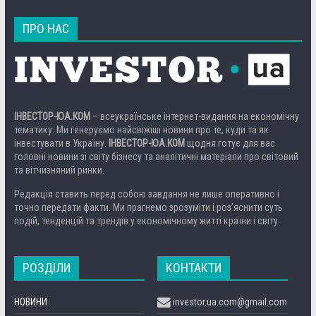
ПРО НАС
ІНВЕСТОР-ЮА.КОМ
– всеукраїнське інтернет-видання на економічну
тематику. Ми генеруємо найсвіжіші новини про те, куди та як
інвестувати в Україну.
ІНВЕСТОР-ЮА.КОМ
щодня готує для вас
головні новини зі світу бізнесу та аналітичні матеріали про світовий
та вітчизняний ринки.
Редакція ставить перед собою завдання не лише оперативно і
точно передати факти. Ми прагнемо зрозуміти і роз’яснити суть
подій, тенденцій та трендів у економічному житті країни і світу.
РОЗДІЛИ
КОНТАКТИ
НОВИНИ
investor.ua.com@gmail.com