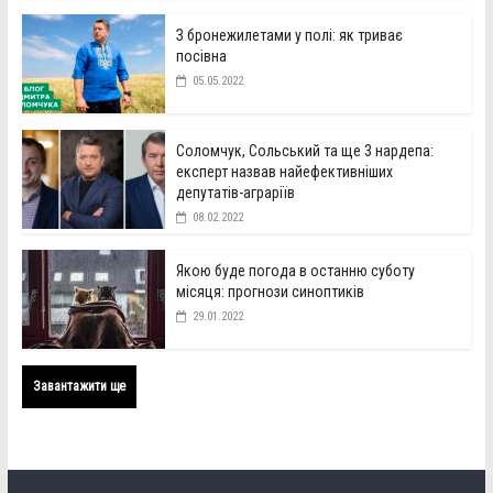
З бронежилетами у полі: як триває
посівна
05.05.2022
Соломчук, Сольський та ще 3 нардепа:
експерт назвав найефективніших
депутатів-аграріїв
08.02.2022
Якою буде погода в останню суботу
місяця: прогнози синоптиків
29.01.2022
Завантажити ще