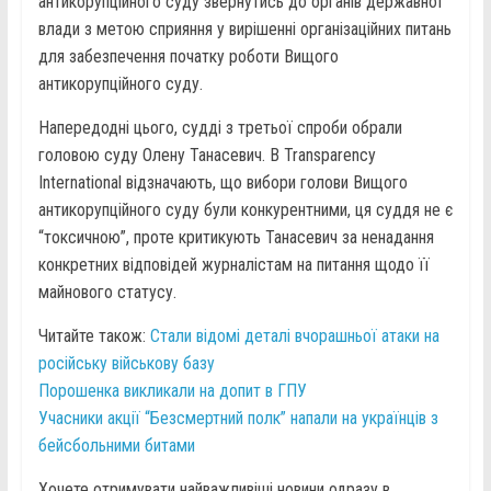
антикорупційного суду звернутись до органів державної
влади з метою сприяння у вирішенні організаційних питань
для забезпечення початку роботи Вищого
антикорупційного суду.
Напередодні цього, судді з третьої спроби обрали
головою суду Олену Танасевич. В Transparency
International відзначають, що вибори голови Вищого
антикорупційного суду були конкурентними, ця суддя не є
“токсичною”, проте критикують Танасевич за ненадання
конкретних відповідей журналістам на питання щодо її
майнового статусу.
Читайте також:
Стали відомі деталі вчорашньої атаки на
російську військову базу
Порошенка викликали на допит в ГПУ
Учасники акції “Безсмертний полк” напали на українців з
бейсбольними битами
Хочете отримувати найважливіші новини одразу в