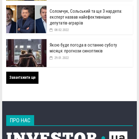
Соломчук, Сольський та ще 3 нардепа:
експерт назвав найефективніших
депутатів-аграріїв
08.02.2022
Якою буде погода в останню суботу
місяця: прогнози синоптиків
29.01.2022
Завантажити ще
ПРО НАС