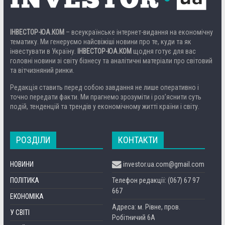
ІНВЕСТОР-ЮА.КОМ
– всеукраїнське інтернет-видання на економічну
тематику. Ми генеруємо найсвіжіші новини про те, куди та як
інвестувати в Україну.
ІНВЕСТОР-ЮА.КОМ
щодня готує для вас
головні новини зі світу бізнесу та аналітичні матеріали про світовий
та вітчизняний ринки.
Редакція ставить перед собою завдання не лише оперативно і
точно передати факти. Ми прагнемо зрозуміти і роз’яснити суть
подій, тенденцій та трендів у економічному житті країни і світу.
РОЗДІЛИ
КОНТАКТИ
НОВИНИ
investor.ua.com@gmail.com
ПОЛІТИКА
Телефон редакції: (067) 67 97
667
ЕКОНОМІКА
Адреса: м. Рівне, пров.
У СВІТІ
Робітничий 6А