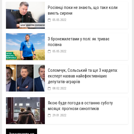
Росіянці поки не знають, що таке коли
виють сирени
05.05.2022
З бронежилетами у полі: як триває
посівна
05.05.2022
Соломчук, Сольський та ще 3 нардепа:
експерт назвав найефективніших
депутатів-аграріїв
08.02.2022
Якою буде погода в останню суботу
місяця: прогнози синоптиків
29.01.2022