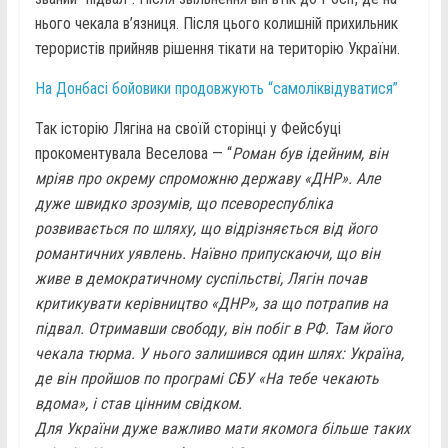
нього чекала в’язниця. Після цього колишній прихильник
терористів прийняв рішення тікати на територію України.
На Донбасі бойовики продовжують “самоліквідуватися”
Так історію Лягіна на своїй сторінці у Фейсбуці
прокоментувала Веселова — “
Роман був ідейним, він
мріяв про окрему спроможню державу «ДНР». Але
дуже швидко зрозумів, що псевореспубліка
розвивається по шляху, що відрізняється від його
романтичних уявлень. Наївно припускаючи, що він
живе в демократичному суспільстві, Лягін почав
критикувати керівництво «ДНР», за що потрапив на
підвал. Отримавши свободу, він побіг в РФ. Там його
чекала тюрма. У нього залишився один шлях: Україна,
де він пройшов по програмі СБУ «На тебе чекають
вдома», і став цінним свідком.
Для України дуже важливо мати якомога більше таких