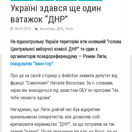
Україні здався ще один
ватажок “ДНР”
,
,
06.03.2019
Веселова
ДНР
Лягін
На підконтрольну Україні територію втік колишній “голова
Центральної виборчої комісії ДНР” та один з
організаторів псевдореферендуму — Роман Лягін,
повідомляє “Інвестор”
.
Про це на своїй сторінці у Фейсбук заявила депутат від
фракції “Самопоміч” Наталія Веселова. За її словами,
зараз він знаходиться під захистом СБУ по програмі “На
тебе чекають вдома”.
Нагадаємо, що Лягін довгий час був відкритим
прихильником сепаратистів, але дозволяв собі
критикувати керівництво “ДНР”, за що потрапив на так
званий “підвал”. Після звільнення він втік до Росії, де на