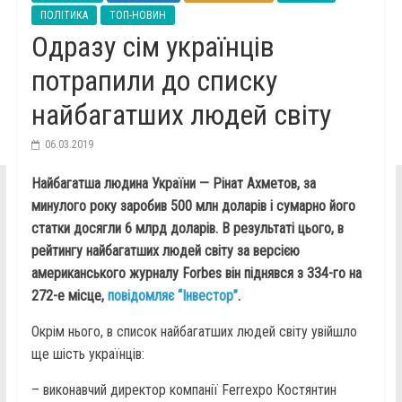
ПОЛІТИКА
ТОП-НОВИН
Одразу сім українців
потрапили до списку
найбагатших людей світу
06.03.2019
Найбагатша людина України — Рінат Ахметов, за
минулого року заробив 500 млн доларів і сумарно його
статки досягли 6 млрд доларів. В результаті цього, в
рейтингу найбагатших людей світу за версією
американського журналу Forbes він піднявся з 334-го на
272-е місце,
повідомляє “Інвестор”
.
Окрім нього, в список найбагатших людей світу увійшло
ще шість українців:
– виконавчий директор компанії Ferrexpo Костянтин