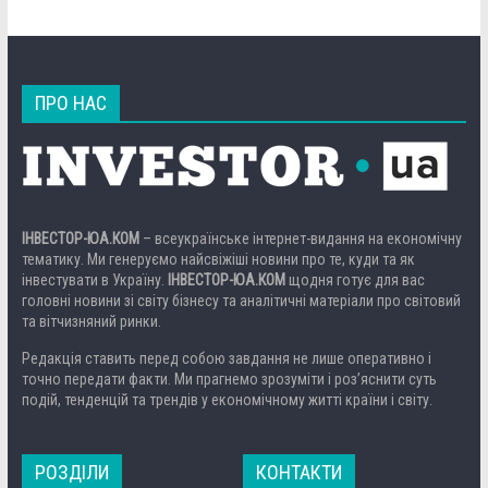
ПРО НАС
ІНВЕСТОР-ЮА.КОМ
– всеукраїнське інтернет-видання на економічну
тематику. Ми генеруємо найсвіжіші новини про те, куди та як
інвестувати в Україну.
ІНВЕСТОР-ЮА.КОМ
щодня готує для вас
головні новини зі світу бізнесу та аналітичні матеріали про світовий
та вітчизняний ринки.
Редакція ставить перед собою завдання не лише оперативно і
точно передати факти. Ми прагнемо зрозуміти і роз’яснити суть
подій, тенденцій та трендів у економічному житті країни і світу.
РОЗДІЛИ
КОНТАКТИ