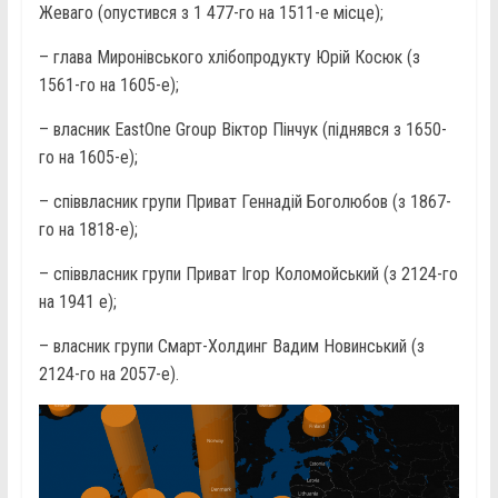
Жеваго (опустився з 1 477-го на 1511-е місце);
– глава Миронівського хлібопродукту Юрій Косюк (з
1561-го на 1605-е);
– власник EastOne Group Віктор Пінчук (піднявся з 1650-
го на 1605-е);
– співвласник групи Приват Геннадій Боголюбов (з 1867-
го на 1818-е);
– співвласник групи Приват Ігор Коломойський (з 2124-го
на 1941 е);
– власник групи Смарт-Холдинг Вадим Новинський (з
2124-го на 2057-е).