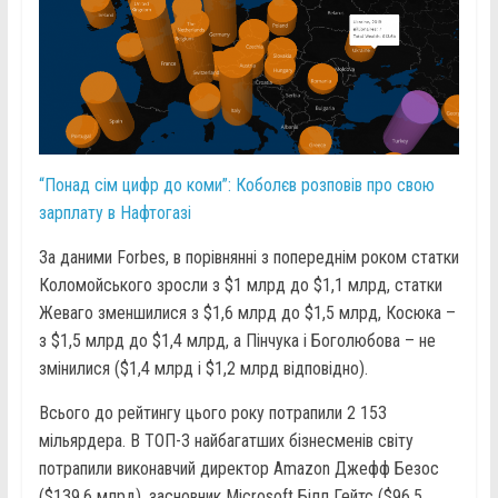
“Понад сім цифр до коми”: Коболєв розповів про свою
зарплату в Нафтогазі
За даними Forbes, в порівнянні з попереднім роком статки
Коломойського зросли з $1 млрд до $1,1 млрд, статки
Жеваго зменшилися з $1,6 млрд до $1,5 млрд, Косюка –
з $1,5 млрд до $1,4 млрд, а Пінчука і Боголюбова – не
змінилися ($1,4 млрд і $1,2 млрд відповідно).
Всього до рейтингу цього року потрапили 2 153
мільярдера. В ТОП-3 найбагатших бізнесменів світу
потрапили виконавчий директор Amazon Джефф Безос
($139,6 млрд), засновник Microsoft Білл Гейтс ($96,5