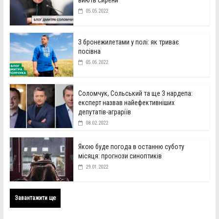
05.05.2022
З бронежилетами у полі: як триває
посівна
05.05.2022
Соломчук, Сольський та ще 3 нардепа:
експерт назвав найефективніших
депутатів-аграріїв
08.02.2022
Якою буде погода в останню суботу
місяця: прогнози синоптиків
29.01.2022
Завантажити ще