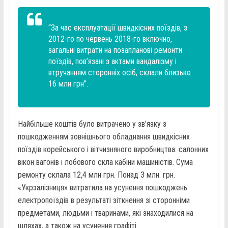
“За час експлуатації швидкісних поїздів, з
2012-го по червень 2018-го включно,
загальні витрати на позапланові ремонти
поїздів, пов’язані з актами вандалізму і
втручанням сторонніх осіб, склали близько
16 млн грн”.
Найбільше коштів було витрачено у зв’язку з
пошкодженням зовнішнього обладнання швидкісних
поїздів корейського і вітчизняного виробництва: салонних
вікон вагонів і лобового скла кабіни машиністів. Сума
ремонту склала 12,4 млн грн. Понад 3 млн. грн.
«Укрзалізниця» витратила на усунення пошкоджень
електропоїздів в результаті зіткнення зі сторонніми
предметами, людьми і тваринами, які знаходилися на
шляхах, а також на усунення графіті.