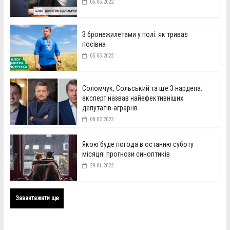
05.05.2022
З бронежилетами у полі: як триває
посівна
05.05.2022
Соломчук, Сольський та ще 3 нардепа:
експерт назвав найефективніших
депутатів-аграріїв
08.02.2022
Якою буде погода в останню суботу
місяця: прогнози синоптиків
29.01.2022
Завантажити ще