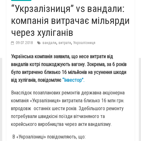
“Укрзалізниця” vs вандали:
компанія витрачає мільярди
через хуліганів
,
,
09.07.2018
вандали
витрати
Укрзалізниця
Українська компанія заявила, що несе витрати від
вандалів котрі пошкоджують вагону. Зокрема, за 6 років
було витрачено близько 16 мільйонів на усунення шкоди
від хуліганів, повідомляє
“Інвестор”.
Внаслідок позапланових ремонтів державна акціонерна
компанія «Укрзалізниця» витратила близько 16 млн грн.
впродовж останніх шести років. Здебільшого ремонту
потребували швидкісні поїзди вітчизняного та
корейського виробництва через акти вандалізму.
В «Укрзалізниці» повідомляють, що: