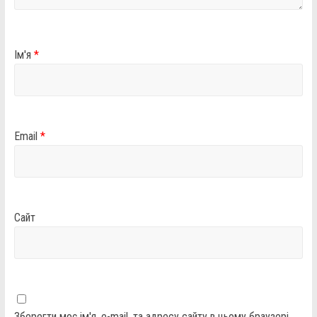
Ім'я
*
Email
*
Сайт
Зберегти моє ім'я, e-mail, та адресу сайту в цьому браузері