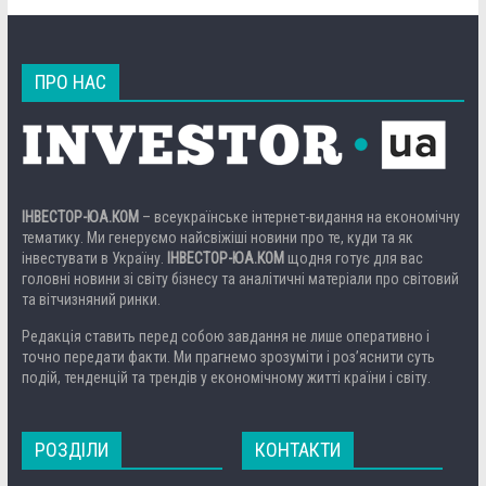
ПРО НАС
ІНВЕСТОР-ЮА.КОМ
– всеукраїнське інтернет-видання на економічну
тематику. Ми генеруємо найсвіжіші новини про те, куди та як
інвестувати в Україну.
ІНВЕСТОР-ЮА.КОМ
щодня готує для вас
головні новини зі світу бізнесу та аналітичні матеріали про світовий
та вітчизняний ринки.
Редакція ставить перед собою завдання не лише оперативно і
точно передати факти. Ми прагнемо зрозуміти і роз’яснити суть
подій, тенденцій та трендів у економічному житті країни і світу.
РОЗДІЛИ
КОНТАКТИ