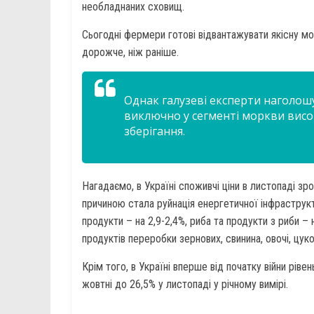
необладнаних сховищ.
Сьогодні фермери готові відвантажувати якісну м
дорожче, ніж раніше.
Однак галузеві експерти наголош
виключно у сегменті моркви висок
зберігання.
Нагадаємо, в Україні споживчі ціни в листопаді зр
причиною стала руйнація енергетичної інфраструк
продукти – на 2,9-2,4%, риба та продукти з риби –
продуктів переробки зернових, свинина, овочі, цуко
Крім того, в Україні вперше від початку війни рів
жовтні до 26,5% у листопаді у річному вимірі.