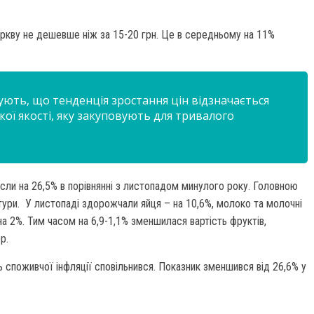
оркву не дешевше ніж за 15-20 грн. Це в середньому на 11%
ують, що тенденція зростання цін відзначається
ої якості, яку закуповують для тривалого
осли на 26,5% в порівнянні з листопадом минулого року. Головною
тури. У листопаді здорожчали яйця – на 10,6%, молоко та молочні
 на 2%. Тим часом на 6,9-1,1% зменшилася вартість фруктів,
р.
ень споживчої інфляції сповільнився. Показник зменшився від 26,6% у