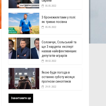
сирени
05.05.2022
З бронежилетами у полі:
як триває посівна
05.05.2022
Соломчук, Сольський та
ще 3 нардепа: експерт
назвав найефективніших
депутатів-аграріїв
08.02.2022
Якою буде погода в
останню суботу місяця:
прогнози синоптиків
29.01.2022
Завантажити ще