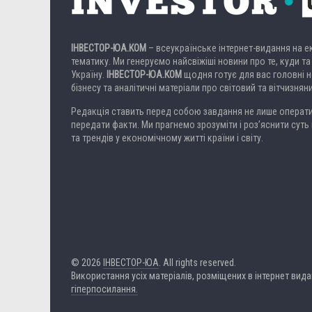
ІНВЕСТОР-ЮА.КОМ
– всеукраїнське інтернет-видання на 
тематику. Ми генеруємо найсвіжіші новини про те, куди та
Україну.
ІНВЕСТОР-ЮА.КОМ
щодня готує для вас головні но
бізнесу та аналітичні матеріали про світовий та вітчизнян
Редакція ставить перед собою завдання не лише операти
передати факти. Ми прагнемо зрозуміти і роз’яснити суть 
та трендів у економічному житті країни і світу.
© 2026
ІНВЕСТОР-ЮА
. All rights reserved.
Використання усіх матеріалів, розміщених в інтернет вид
гіперпосилання.