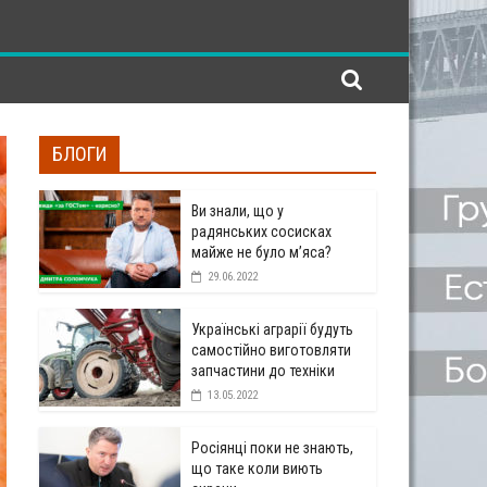
БЛОГИ
Ви знали, що у
радянських сосисках
майже не було м’яса?
29.06.2022
Українські аграрії будуть
самостійно виготовляти
запчастини до техніки
13.05.2022
Росіянці поки не знають,
що таке коли виють