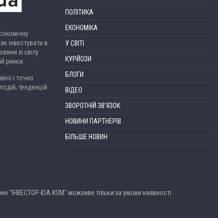
ПОЛІТИКА
ЕКОНОМІКА
економічну
 як інвестувати в
У СВІТІ
вини зі світу
КУРЙОЗИ
ий ринки.
БЛОГИ
вно і точно
подій, тенденцій
ВІДЕО
ЗВОРОТНІЙ ЗВ’ЯЗОК
НОВИНИ ПАРТНЕРІВ
БІЛЬШЕ НОВИН
анні "ІНВЕСТОР-ЮА.КОМ" можливе тільки за умови наявності