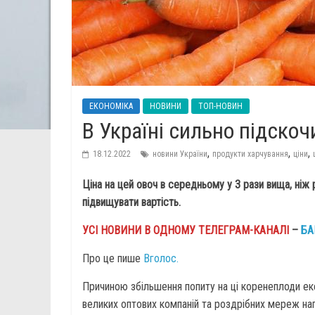
ЕКОНОМІКА
НОВИНИ
ТОП-НОВИН
В Україні сильно підскоч
,
,
,
18.12.2022
новини України
продукти харчування
ціни
Ціна на цей овоч в середньому у 3 рази вища, ніж 
підвищувати вартість.
УСІ НОВИНИ В ОДНОМУ ТЕЛЕГРАМ-КАНАЛІ
–
БА
Про це пише
Вголос.
Причиною збільшення попиту на ці коренеплоди екс
великих оптових компаній та роздрібних мереж нап