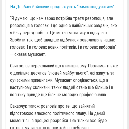
На Донбасі бойовики продовжують “самоліквідуватися”
“Я думаю, що нам зараз потрібна третя революція, але
революція в головах. І це одне з найбільших завдань, яке
я бачу перед собою. Це мета і місія, яку я відчуваю.
Зробити так, щоб швидше відбулася революція в наших
головах. І в головах нових політиків, і в головах виборців”,
— сказав музикант.
Святослав переконаний що в нинішньому Парламенті вже
є декілька десятків “людей майбутнього”, які живуть за
сучасними принципами. Музикант сподівається, що в
наступному скликанні таких людей стане ще більше і в
політику прийде ще більше молодих професіоналів.
Вакарчук також розповів про те, що зайнятий
підготовкою власного політичного плану. На даний
момент він в процесі розробки. І як тільки все буде
готово, музикант оголосить його публічно.