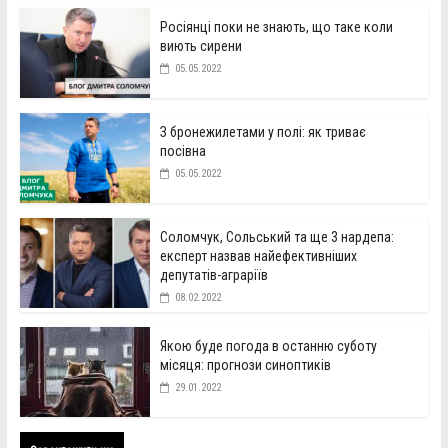
Росіянці поки не знають, що таке коли
виють сирени
05.05.2022
З бронежилетами у полі: як триває
посівна
05.05.2022
Соломчук, Сольський та ще 3 нардепа:
експерт назвав найефективніших
депутатів-аграріїв
08.02.2022
Якою буде погода в останню суботу
місяця: прогнози синоптиків
29.01.2022