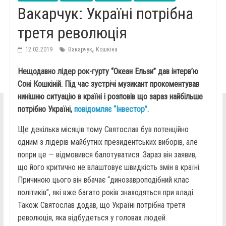
Вакарчук: Україні потрібна
третя революція
,
12.02.2019
Вакарчук
Кошкіна
Нещодавно лідер рок-гурту “Океан Ельзи” дав інтерв’ю
Соні Кошкіній. Під час зустрічі музикант прокоментував
нинішню ситуацію в країні і розповів що зараз найбільше
потрібно Україні,
повідомляє “Інвестор”.
Ще декілька місяців тому Святослав був потенційно
одним з лідерів майбутніх президентських виборів, але
попри це — відмовився балотуватися. Зараз він заявив,
що його критично не влаштовує швидкість змін в країні.
Причиною цього він вбачає “динозавроподібний клас
політиків”, які вже багато років знаходяться при владі.
Також Святослав додав, що Україні потрібна третя
революція, яка відбудеться у головах людей.