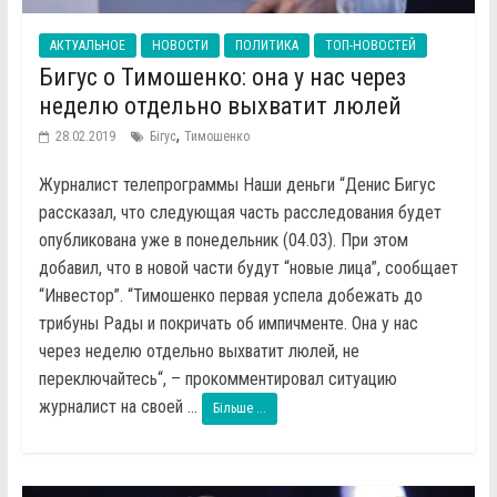
АКТУАЛЬНОЕ
НОВОСТИ
ПОЛИТИКА
ТОП-НОВОСТЕЙ
Бигус о Тимошенко: она у нас через
неделю отдельно выхватит люлей
,
28.02.2019
Бігус
Тимошенко
Журналист телепрограммы Наши деньги “Денис Бигус
рассказал, что следующая часть расследования будет
опубликована уже в понедельник (04.03). При этом
добавил, что в новой части будут “новые лица”, сообщает
“Инвестор”. “Тимошенко первая успела добежать до
трибуны Рады и покричать об импичменте. Она у нас
через неделю отдельно выхватит люлей, не
переключайтесь“, – прокомментировал ситуацию
журналист на своей ...
Більше ...