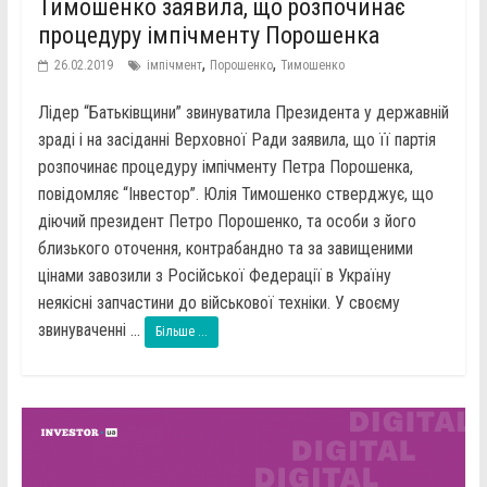
Тимошенко заявила, що розпочинає
процедуру імпічменту Порошенка
,
,
26.02.2019
імпічмент
Порошенко
Тимошенко
Лідер “Батьківщини” звинуватила Президента у державній
зраді і на засіданні Верховної Ради заявила, що її партія
розпочинає процедуру імпічменту Петра Порошенка,
повідомляє “Інвестор”. Юлія Тимошенко стверджує, що
діючий президент Петро Порошенко, та особи з його
близького оточення, контрабандно та за завищеними
цінами завозили з Російської Федерації в Україну
неякісні запчастини до військової техніки. У своєму
звинуваченні ...
Більше ...