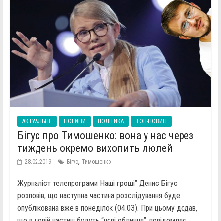
АКТУАЛЬНЕ
НОВИНИ
ПОЛІТИКА
ТОП-НОВИН
Бігус про Тимошенко: вона у нас через
тиждень окремо вихопить люлей
,
28.02.2019
Бігус
Тимошенко
Журналіст телепрограми Наші гроші” Денис Бігус
розповів, що наступна частина розслідування буде
опублікована вже в понеділок (04.03). При цьому додав,
що в новій частині будуть “нові обличчя”, повідомляє