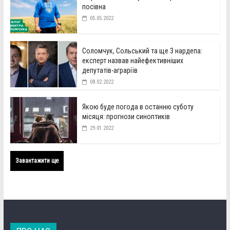
посівна
05.05.2022
Соломчук, Сольський та ще 3 нардепа:
експерт назвав найефективніших
депутатів-аграріїв
08.02.2022
Якою буде погода в останню суботу
місяця: прогнози синоптиків
29.01.2022
Завантажити ще