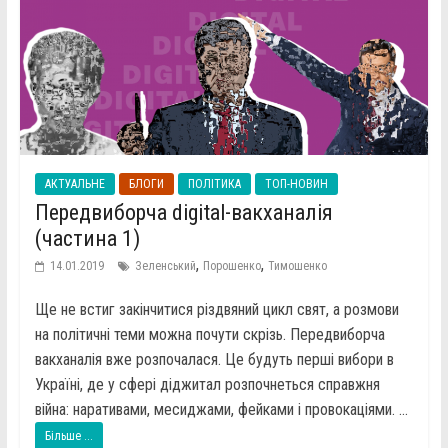
АКТУАЛЬНЕ
БЛОГИ
ПОЛІТИКА
ТОП-НОВИН
Передвиборча digital-вакханалія
(частина 1)
,
,
14.01.2019
Зеленський
Порошенко
Тимошенко
Ще не встиг закінчитися різдвяний цикл свят, а розмови
на політичні теми можна почути скрізь. Передвиборча
вакханалія вже розпочалася. Це будуть перші вибори в
Україні, де у сфері діджитал розпочнеться справжня
війна: наративами, месиджами, фейками і провокаціями. ...
Більше ...