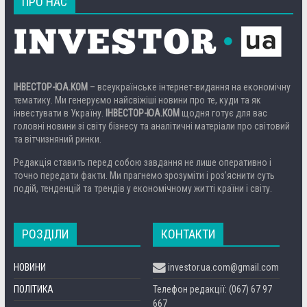
ПРО НАС
ІНВЕСТОР-ЮА.КОМ
– всеукраїнське інтернет-видання на економічну
тематику. Ми генеруємо найсвіжіші новини про те, куди та як
інвестувати в Україну.
ІНВЕСТОР-ЮА.КОМ
щодня готує для вас
головні новини зі світу бізнесу та аналітичні матеріали про світовий
та вітчизняний ринки.
Редакція ставить перед собою завдання не лише оперативно і
точно передати факти. Ми прагнемо зрозуміти і роз’яснити суть
подій, тенденцій та трендів у економічному житті країни і світу.
РОЗДІЛИ
КОНТАКТИ
НОВИНИ
investor.ua.com@gmail.com
ПОЛІТИКА
Телефон редакції: (067) 67 97
667