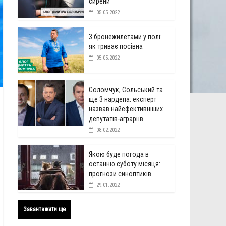
сирени
05.05.2022
З бронежилетами у полі:
як триває посівна
05.05.2022
Соломчук, Сольський та
ще 3 нардепа: експерт
назвав найефективніших
депутатів-аграріїв
08.02.2022
Якою буде погода в
останню суботу місяця:
прогнози синоптиків
29.01.2022
Завантажити ще