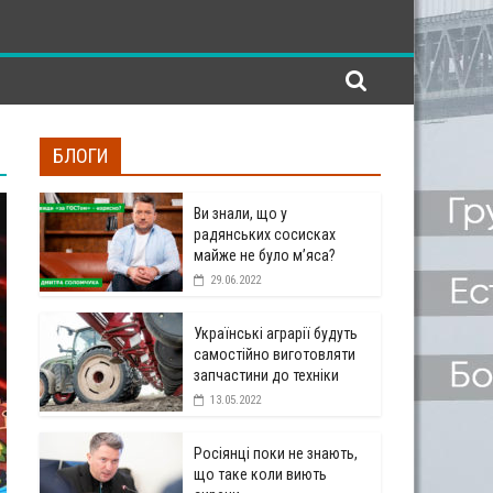
БЛОГИ
Ви знали, що у
радянських сосисках
майже не було м’яса?
29.06.2022
Українські аграрії будуть
самостійно виготовляти
запчастини до техніки
13.05.2022
Росіянці поки не знають,
що таке коли виють