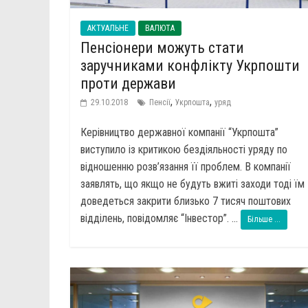
АКТУАЛЬНЕ
ВАЛЮТА
Пенсіонери можуть стати
заручниками конфлікту Укрпошти
проти держави
,
,
29.10.2018
Пенсії
Укрпошта
уряд
Керівництво державної компанії “Укрпошта”
виступило із критикою бездіяльності уряду по
відношенню розв’язання її проблем. В компанії
заявлять, що якщо не будуть вжиті заходи тоді їм
доведеться закрити близько 7 тисяч поштових
відділень, повідомляє “Інвестор”. ...
Більше ...