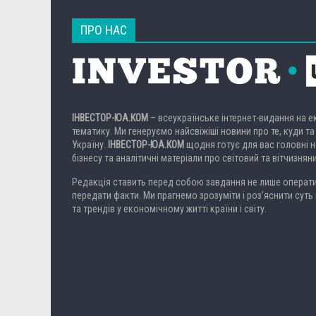
ПРО НАС
ІНВЕСТОР-ЮА.КОМ
– всеукраїнське інтернет-видання на 
тематику. Ми генеруємо найсвіжіші новини про те, куди та
Україну.
ІНВЕСТОР-ЮА.КОМ
щодня готує для вас головні но
бізнесу та аналітичні матеріали про світовий та вітчизнян
Редакція ставить перед собою завдання не лише операти
передати факти. Ми прагнемо зрозуміти і роз’яснити суть 
та трендів у економічному житті країни і світу.