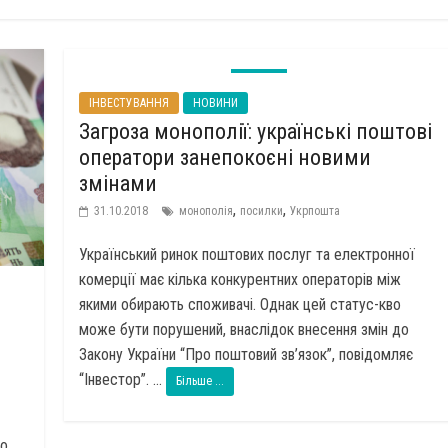
ІНВЕСТУВАННЯ
НОВИНИ
Загроза монополії: українські поштові
оператори занепокоєні новими
змінами
,
,
31.10.2018
монополія
посилки
Укрпошта
Український ринок поштових послуг та електронної
комерції має кілька конкурентних операторів між
якими обирають споживачі. Однак цей статус-кво
може бути порушений, внаслідок внесення змін до
Закону України “Про поштовий зв’язок”, повідомляє
“Інвестор”. ...
Більше ...
ло