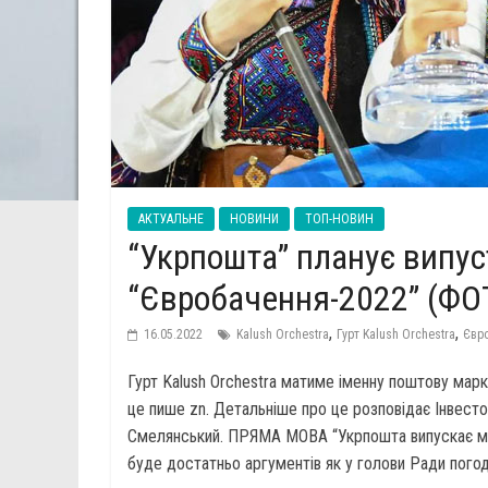
АКТУАЛЬНЕ
НОВИНИ
ТОП-НОВИН
“Укрпошта” планує випу
“Євробачення-2022” (ФО
,
,
16.05.2022
Kalush Orchestra
Гурт Kalush Orchestra
Євр
Гурт Kalush Orchestra матиме іменну поштову марк
це пише zn. Детальніше про це розповідає Інвест
Смелянський. ПРЯМА МОВА “Укрпошта випускає мар
буде достатньо аргументів як у голови Ради погод