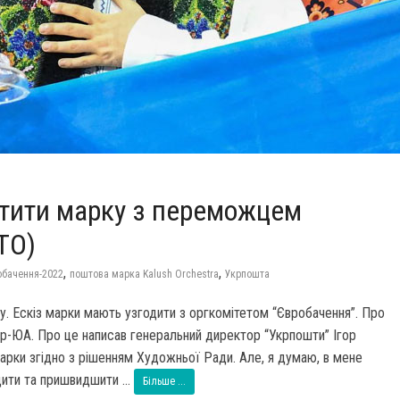
стити марку з переможцем
ТО)
,
,
обачення-2022
поштова марка Kalush Orchestra
Укрпошта
у. Ескіз марки мають узгодити з оргкомітетом “Євробачення”. Про
ор-ЮА. Про це написав генеральний директор “Укрпошти” Ігор
ки згідно з рішенням Художньої Ради. Але, я думаю, в мене
ити та пришвидшити ...
Більше ...