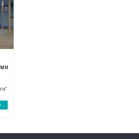
ами
шта”
 ...