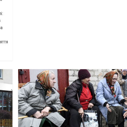
і:
з
за
няття