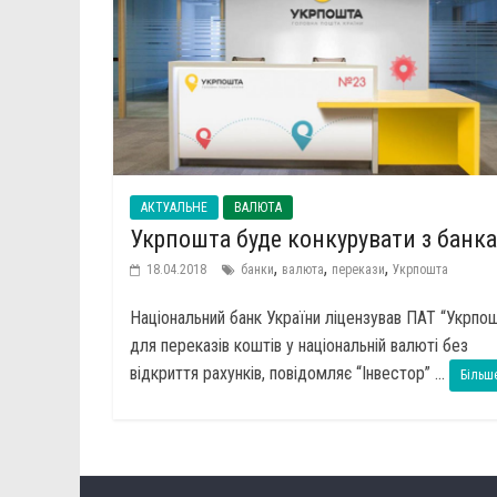
АКТУАЛЬНЕ
ВАЛЮТА
Укрпошта буде конкурувати з банк
,
,
,
18.04.2018
банки
валюта
перекази
Укрпошта
Національний банк України ліцензував ПАТ “Укрпо
для переказів коштів у національній валюті без
відкриття рахунків, повідомляє “Інвестор” ...
Більше