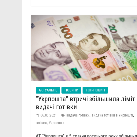
АКТУАЛЬНЕ
НОВИНИ
ТОП-НОВИН
“Укрпошта” втричі збільшила ліміт
видачі готівки
,
,
06.05.2021
видача готівки
видача готівки в Укрпошті
,
готівка
Укрпошта
АТ “Укрпошта” з 5 травня поточного року збільши