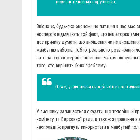
тисяч потенційних порушників.
Звісно ж, будь-яке економічне питання в нас має с
експертів відмічають той факт, що ініціаторка з
дає причину думати, що вирішення чи не вирішення
майбутніх виборів. Тобто, реального розв’язання ч
авто на єврономерах є активною частиною супільс
того, хто вирішить їхню проблему.
Отже, узаконення євроблях це політичний
У висновку залишається сказати, що теперішній п
комітету та Верховної ради, а також загравання з
насправді ж прагнуть використати в майбутній полі