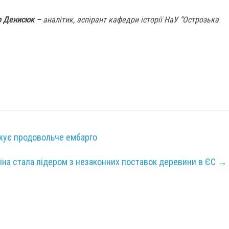
р Денисюк –
аналітик, аспірант кафедри історії НаУ “Острозька
вжує продовольче ембарго
їна стала лідером з незаконних поставок деревини в ЄС
→