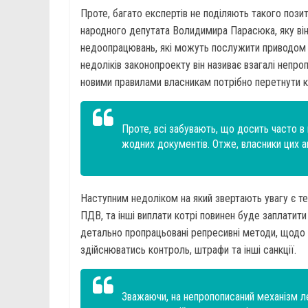
Проте, багато експертів не поділяють такого пози
народного депутата Волидимира Парасюка, яку він 
недоопрацювань, які можуть послужити приводом д
недоліків законопроекту він називає взагалі непро
новими правилами власникам потрібно перетнути к
Проте, всі забувають, що досить часто в 
жодних документів. Отже, власники цих 
Наступним недоліком на який звертають увагу є те
ПДВ, та інші виплати котрі повинен буде заплатит
детально пропрацьовані репресивні методи, щодо п
здійснюватись контроль, штрафи та інші санкції.
Зважаючи, на непропописаний механізм ле