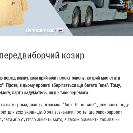
к передвиборчий козир
нь перед канікулами прийняли проект закону, котрий має стати
”. Проте, в цьому проекті зберігається ще багато “але”. Тому,
могу, варто задуматись, чи це таки перемога.
тивісти громадської організації “Авто Євро сила” дали свого роду
ю для всіх українців. Хоч і зазначили про те, що законопроект
увати або суттєво знизити мито, а також відмінити так званий