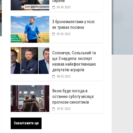
сирени
05.05.2022
З бронежилетами у полі:
як триває посівна
05.05.2022
Соломчук, Сольський та
ще 3 нардепа: експерт
назвав найефективніших
депутатів-аграріїв
08.02.2022
Якою буде погода в
останню суботу місяця:
прогнози синоптиків
29.01.2022
Завантажити ще