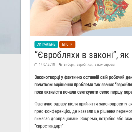
АКТУАЛЬНЕ
БЛОГИ
“Євробляхи в законі”, я
,
,
14.07.2018
вибори
євробляхи
законопроект
Законотворці у фактично останній свій робочий де
початком вирішення проблеми так званих “євроблях
поки активісти почали святкувати свою першу пере
Фактично одразу після прийняття законопроекту ак
прес-конференцію, де назвали це рішення перемого
вимагає доопрацювань. Зокрема, потрібно або скас
“євростандарт”.