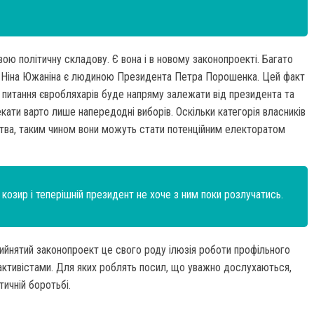
вою політичну складову. Є вона і в новому законопроекті. Багато
мін Ніна Южаніна є людиною Президента Петра Порошенка. Цей факт
 питання євробляхарів буде напряму залежати від президента та
екати варто лише напередодні виборів. Оскільки категорія власників
тва, таким чином вони можуть стати потенційним електоратом
 козир і теперішній президент не хоче з ним поки розлучатись.
рийнятий законопроект це свого роду ілюзія роботи профільного
 активістами. Для яких роблять посил, що уважно дослухаються,
тичній боротьбі.