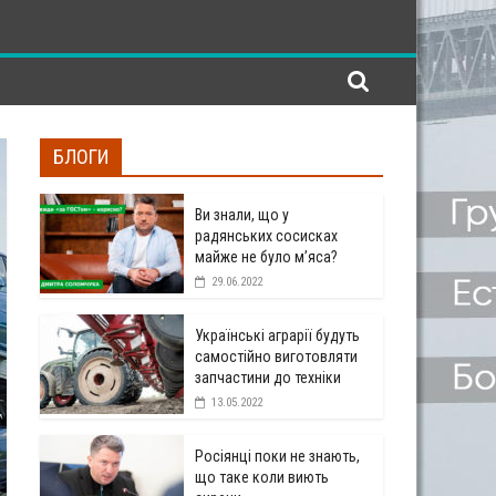
БЛОГИ
Ви знали, що у
радянських сосисках
майже не було м’яса?
29.06.2022
Українські аграрії будуть
самостійно виготовляти
запчастини до техніки
13.05.2022
Росіянці поки не знають,
що таке коли виють