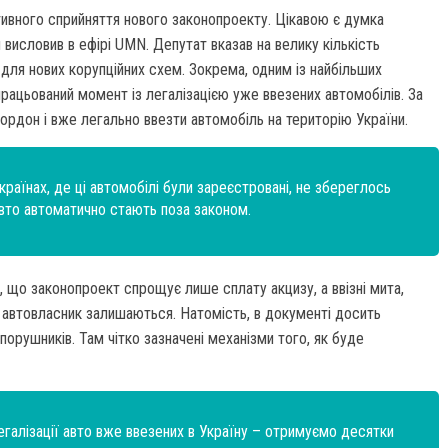
тивного сприйняття нового законопроекту. Цікавою є думка
висловив в ефірі UMN. Депутат вказав на велику кількість
ля нових корупційних схем. Зокрема, одним із найбільших
працьований момент із легалізацією уже ввезених автомобілів. За
ордон і вже легально ввезти автомобіль на територію України.
країнах, де ці автомобілі були зареєстровані, не збереглось
авто автоматично стають поза законом.
, що законопроект спрощує лише сплату акцизу, а ввізні мита,
и автовласник залишаються. Натомість, в документі досить
орушників. Там чітко зазначені механізми того, як буде
галізації авто вже ввезених в Україну – отримуємо десятки