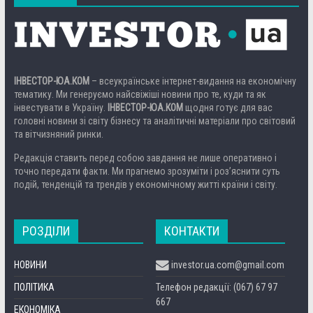
ІНВЕСТОР-ЮА.КОМ
– всеукраїнське інтернет-видання на економічну
тематику. Ми генеруємо найсвіжіші новини про те, куди та як
інвестувати в Україну.
ІНВЕСТОР-ЮА.КОМ
щодня готує для вас
головні новини зі світу бізнесу та аналітичні матеріали про світовий
та вітчизняний ринки.
Редакція ставить перед собою завдання не лише оперативно і
точно передати факти. Ми прагнемо зрозуміти і роз’яснити суть
подій, тенденцій та трендів у економічному житті країни і світу.
РОЗДІЛИ
КОНТАКТИ
НОВИНИ
investor.ua.com@gmail.com
ПОЛІТИКА
Телефон редакції: (067) 67 97
667
ЕКОНОМІКА