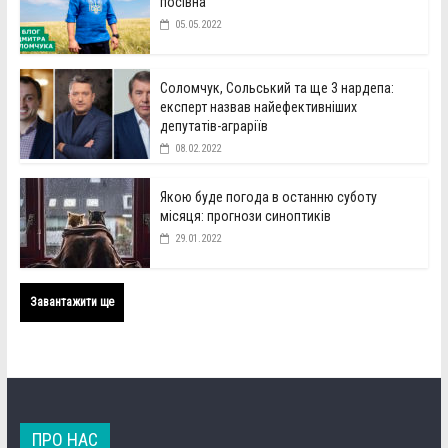
посівна
05.05.2022
Соломчук, Сольський та ще 3 нардепа:
експерт назвав найефективніших
депутатів-аграріїв
08.02.2022
Якою буде погода в останню суботу
місяця: прогнози синоптиків
29.01.2022
Завантажити ще
ПРО НАС