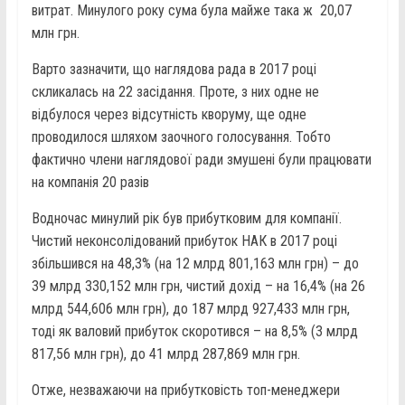
витрат. Минулого року сума була майже така ж 20,07
млн грн.
Варто зазначити, що наглядова рада в 2017 році
скликалась на 22 засідання. Проте, з них одне не
відбулося через відсутність кворуму, ще одне
проводилося шляхом заочного голосування. Тобто
фактично члени наглядової ради змушені були працювати
на компанія 20 разів
Водночас минулий рік був прибутковим для компанії.
Чистий неконсолідований прибуток НАК в 2017 році
збільшився на 48,3% (на 12 млрд 801,163 млн грн) – до
39 млрд 330,152 млн грн, чистий дохід – на 16,4% (на 26
млрд 544,606 млн грн), до 187 млрд 927,433 млн грн,
тоді як валовий прибуток скоротився – на 8,5% (3 млрд
817,56 млн грн), до 41 млрд 287,869 млн грн.
Отже, незважаючи на прибутковість топ-менеджери