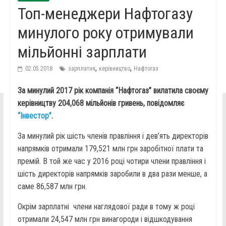
Топ-менеджери Нафтогазу
минулого року отримували
мільйонні зарплати
,
,
02.05.2018
зарплатня
керівництво
Нафтогаз
За минулий 2017 рік компанія “Нафтогаз” вилатила своєму
керівництву 204,068 мільйонів гривень, повідомляє
“Інвестор”
.
За минулий рік шість членів правління і дев’ять директорів
напрямків отримали 179,521 млн грн заробітної плати та
премій. В той же час у 2016 році чотири члени правління і
шість директорів напрямків заробили в два рази менше, а
саме 86,587 млн грн.
Окрім зарплатні члени наглядової ради в тому ж році
отримали 24,547 млн грн винагороди і відшкодування