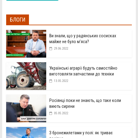
БЛОГИ
Ви знали, що у радянських сосисках
майже не було м’яса?
29.06.2022
Українські аграрії будуть самостійно
виготовляти запчастини до техніки
13.05.2022
Росіянці поки не знають, що таке коли
виють сирени
05.05.2022
З бронежилетами у полі: як триває