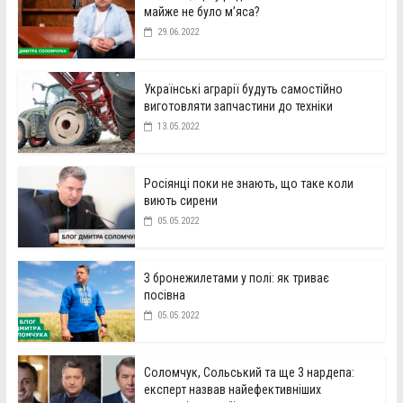
майже не було м’яса?
29.06.2022
Українські аграрії будуть самостійно
виготовляти запчастини до техніки
13.05.2022
Росіянці поки не знають, що таке коли
виють сирени
05.05.2022
З бронежилетами у полі: як триває
посівна
05.05.2022
Соломчук, Сольський та ще 3 нардепа:
експерт назвав найефективніших