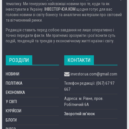
тематику. Ми генеруємо найсвіжіші новини про те, куди та як
інвестувати в Україну.
ІНВЕСТОР-ЮА.КОМ
щодня готує для вас
головні новини зі світу бізнесу та аналітичні матеріали про світовий
та вітчизняний ринки.
Редакція ставить перед собою завдання не лише оперативно і
точно передати факти. Ми прагнемо зрозуміти і роз’яснити суть
подій, тенденцій та трендів у економічному житті країни і світу.
РОЗДІЛИ
КОНТАКТИ
НОВИНИ
investor.ua.com@gmail.com
ПОЛІТИКА
Телефон редакції: (067) 67 97
667
ЕКОНОМІКА
Адреса: м. Рівне, пров.
У СВІТІ
Робітничий 6А
КУРЙОЗИ
Зворотній зв’язок
БЛОГИ