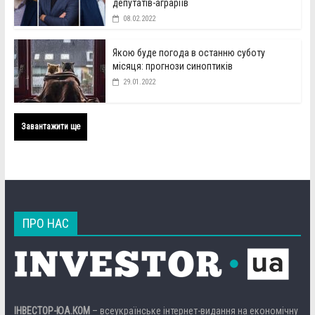
депутатів-аграріїв
08.02.2022
Якою буде погода в останню суботу
місяця: прогнози синоптиків
29.01.2022
Завантажити ще
ПРО НАС
ІНВЕСТОР-ЮА.КОМ
– всеукраїнське інтернет-видання на економічну