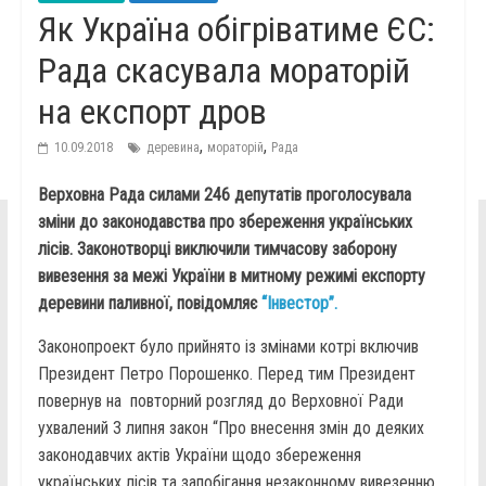
Як Україна обігріватиме ЄС:
Рада скасувала мораторій
на експорт дров
,
,
10.09.2018
деревина
мораторій
Рада
Верховна Рада силами 246 депутатів проголосувала
зміни до законодавства про збереження українських
лісів. Законотворці виключили тимчасову заборону
вивезення за межі України в митному режимі експорту
деревини паливної, повідомляє
“Інвестор”.
Законопроект було прийнято із змінами котрі включив
Президент Петро Порошенко. Перед тим Президент
повернув на повторний розгляд до Верховної Ради
ухвалений 3 липня закон “Про внесення змін до деяких
законодавчих актів України щодо збереження
українських лісів та запобігання незаконному вивезенню