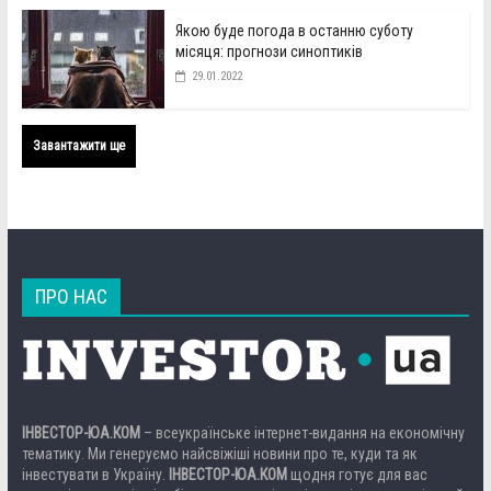
Якою буде погода в останню суботу
місяця: прогнози синоптиків
29.01.2022
Завантажити ще
ПРО НАС
ІНВЕСТОР-ЮА.КОМ
– всеукраїнське інтернет-видання на економічну
тематику. Ми генеруємо найсвіжіші новини про те, куди та як
інвестувати в Україну.
ІНВЕСТОР-ЮА.КОМ
щодня готує для вас