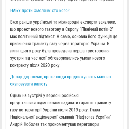
НАБУ проти Омеляна: хто кого?
Вже раніше українські та міжнародні експерти заявляли,
що проект нового газогону в Європу “Північний потік-2”
має політичний підтекст. А саме, основна його функція це
припинення транзиту газу через територію України. В
липні цього року була проведена перша тристороння
зустріч під час якої обговорювались умови нового
контракту після 2020 року.
Долар дорожчає, проте люди продовжуюють масово
скуповувати валюту
Однак на зустрічі у вересні російські
представники відмовилися надавати гарантії транзиту
газу по території України після 2019 року. Глава
Національної акціонерної компанії “Нафтогаз України”
Андрій Коболєв так прокоментував переговори: