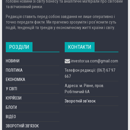
головні новини зі світу бізнесу та аналітичні матеріали про світовий
та вітчизняний ринки.
Редакція ставить перед собою завдання не лише оперативно і
точно передати факти. Ми прагнемо зрозуміти і роз’яснити суть
подій, тенденцій та трендів у економічному житті країни і світу.
РОЗДІЛИ
КОНТАКТИ
НОВИНИ
investor.ua.com@gmail.com
ПОЛІТИКА
Телефон редакції: (067) 67 97
667
ЕКОНОМІКА
Адреса: м. Рівне, пров.
У СВІТІ
Робітничий 6А
КУРЙОЗИ
Зворотній зв’язок
БЛОГИ
ВІДЕО
ЗВОРОТНІЙ ЗВ’ЯЗОК