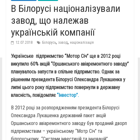
В Білорусі націоналізували
завод, що належав
українській компанії
,
,
12.07.2018
Білорусь
завод
націоналізація
Українське підприємство “Мотор Січ” ще в 2012 році
викупило 60% акцій “Оршанського авіаремонтного заводу”
планувалось запусти в спільне підпримство. Однак за
рішенням президента Білорусі Олександра Лукашенка у
липні цього року підприємство повернули в державну
власність, повідомляє
“Інвестор”.
В 2012 році за розпорядженням президента Білорусі
Олександра Лукашенка державний пакет акцій
Оршанського авіаремонтного заводу був проданий дворп
підприємствам – українському “Мотр Січ” та
білоруському “Системи інвестицій та інновацій”.