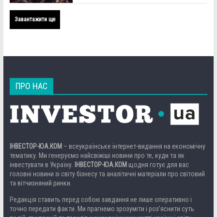
Завантажити ще
ПРО НАС
ІНВЕСТОР-ЮА.КОМ
– всеукраїнське інтернет-видання на економічну
тематику. Ми генеруємо найсвіжіші новини про те, куди та як
інвестувати в Україну.
ІНВЕСТОР-ЮА.КОМ
щодня готує для вас
головні новини зі світу бізнесу та аналітичні матеріали про світовий
та вітчизняний ринки.
Редакція ставить перед собою завдання не лише оперативно і
точно передати факти. Ми прагнемо зрозуміти і роз’яснити суть