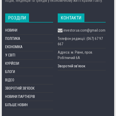
подій, тенденцій та трендів у економічному житті країни і світу.
РОЗДІЛИ
КОНТАКТИ
НОВИНИ
investor.ua.com@gmail.com
ПОЛІТИКА
Телефон редакції: (067) 67 97
667
ЕКОНОМІКА
Адреса: м. Рівне, пров.
У СВІТІ
Робітничий 6А
КУРЙОЗИ
Зворотній зв’язок
БЛОГИ
ВІДЕО
ЗВОРОТНІЙ ЗВ’ЯЗОК
НОВИНИ ПАРТНЕРІВ
БІЛЬШЕ НОВИН