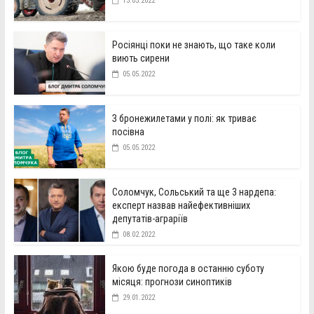
13.05.2022
Росіянці поки не знають, що таке коли
виють сирени
05.05.2022
З бронежилетами у полі: як триває
посівна
05.05.2022
Соломчук, Сольський та ще 3 нардепа:
експерт назвав найефективніших
депутатів-аграріїв
08.02.2022
Якою буде погода в останню суботу
місяця: прогнози синоптиків
29.01.2022