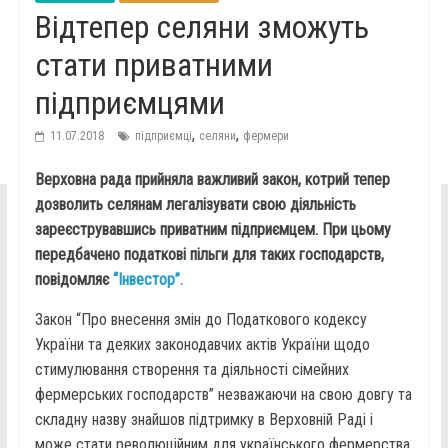
Відтепер селяни зможуть
стати приватними
підприємцями
,
,
11.07.2018
підприємці
селяни
фермери
Верховна рада прийняла важливий закон, котрий тепер
дозволить селянам легалізувати свою діяльність
зареєструвавшись приватним підприємцем. При цьому
передбачено податкові пільги для таких господарств,
повідомляє
“Інвестор”.
Закон “Про внесення змін до Податкового кодексу
України та деяких законодавчих актів України щодо
стимулювання створення та діяльності сімейних
фермерських господарств” незважаючи на свою довгу та
складну назву знайшов підтримку в Верховній Раді і
може стати революційним для українського фермерства.