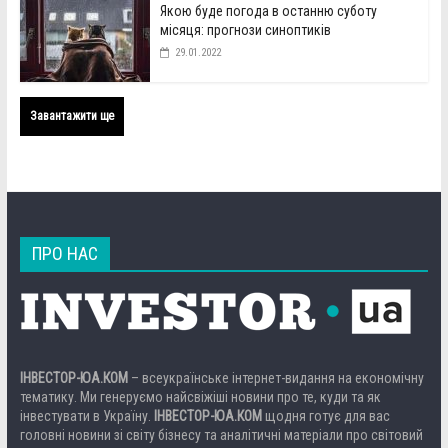
Якою буде погода в останню суботу
місяця: прогнози синоптиків
29.01.2022
Завантажити ще
ПРО НАС
ІНВЕСТОР-ЮА.КОМ
– всеукраїнське інтернет-видання на економічну
тематику. Ми генеруємо найсвіжіші новини про те, куди та як
інвестувати в Україну.
ІНВЕСТОР-ЮА.КОМ
щодня готує для вас
головні новини зі світу бізнесу та аналітичні матеріали про світовий