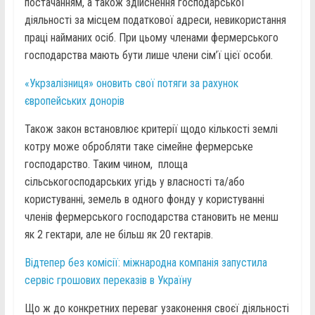
постачанням, а також здійснення господарської
діяльності за місцем податкової адреси, невикористання
праці найманих осіб. При цьому членами фермерського
господарства мають бути лише члени сім’ї цієї особи.
«Укрзалізниця» оновить свої потяги за рахунок
європейських донорів
Також закон встановлює критерії щодо кількості землі
котру може обробляти таке сімейне фермерське
господарство. Таким чином, площа
сільськогосподарських угідь у власності та/або
користуванні, земель в одного фонду у користуванні
членів фермерського господарства становить не менш
як 2 гектари, але не більш як 20 гектарів.
Відтепер без комісії: міжнародна компанія запустила
сервіс грошових переказів в Україну
Що ж до конкретних переваг узаконення своєї діяльності