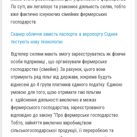
По суті, він легалізує та узаконює діяльність селян, тобто
вже фактично існуюючих сімейних фермерських
господарств.
Сканер обличчя замість паспорта: в аеропорту Сіднея
тестують нову технологію
Відтепер селяни мають змогу зареєструватись як фізичні
особи підприємці , що організували фермерське
господарство (сімейне). За рахунок, цього вони
отримують ряд пільг від держави, зокрема будуть
віднесені до 4 групи платників єдиного податку. Єдиною
умовою для того, щою отримати такі пільгим
є здійснення діяльності виключно в межах
фермерського господарства, зареєстрованого
відповідно до закону “Про фермерське господарство.
Тобто, зайняття виключно виробництвом
сільськогосподарської продукції, її переробкою та