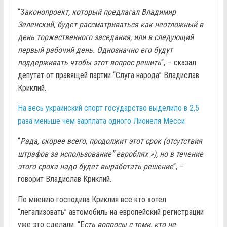
“З
аконопроект, который предлагал Владимир
Зеленский, будет рассматриваться как неотложный в
день торжественного заседания, или в следующий
первый рабочий день. Однозначно его будут
поддерживать чтобы этот вопрос решить
“, – сказал
депутат от правящей партии “Слуга народа” Владислав
Криклий.
На весь украинский спорт государство выделило в 2,5
раза меньше чем зарплата одного Лионеля Месси
“
Рада, скорее всего, продолжит этот срок (отсутствия
штрафов за использование” евроблях »), но в течение
этого срока надо будет выработать решение
“, –
говорит Владислав Криклий.
По мнению господина Криклия все кто хотел
“легализовать” автомобиль на европейский регистрации
уже это сделали. “Е
сть вопросы с теми, кто не