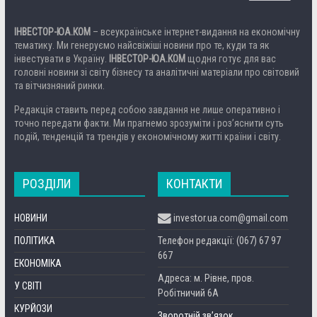
ІНВЕСТОР-ЮА.КОМ
– всеукраїнське інтернет-видання на економічну
тематику. Ми генеруємо найсвіжіші новини про те, куди та як
інвестувати в Україну.
ІНВЕСТОР-ЮА.КОМ
щодня готує для вас
головні новини зі світу бізнесу та аналітичні матеріали про світовий
та вітчизняний ринки.
Редакція ставить перед собою завдання не лише оперативно і
точно передати факти. Ми прагнемо зрозуміти і роз’яснити суть
подій, тенденцій та трендів у економічному житті країни і світу.
РОЗДІЛИ
КОНТАКТИ
НОВИНИ
investor.ua.com@gmail.com
ПОЛІТИКА
Телефон редакції: (067) 67 97
667
ЕКОНОМІКА
Адреса: м. Рівне, пров.
У СВІТІ
Робітничий 6А
КУРЙОЗИ
Зворотній зв’язок