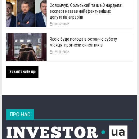
Соломчук, Сольський та ще 3 нардепа:
експерт назвав найефективніших
депутатів-аграріїв
08.02.2022
Якою буде погода в останню суботу
місяця: прогнози синоптиків
29.01.2022
Завантажити ще
ПРО НАС