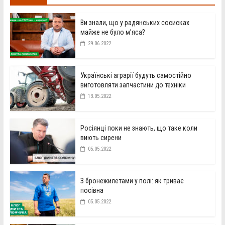
Ви знали, що у радянських сосисках
майже не було м’яса?
29.06.2022
Українські аграрії будуть самостійно
виготовляти запчастини до техніки
13.05.2022
Росіянці поки не знають, що таке коли
виють сирени
05.05.2022
З бронежилетами у полі: як триває
посівна
05.05.2022