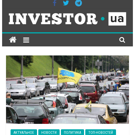
ІНВЕСТОР-
ЮА
всеукраїнське
інтернет-
видання
на
економічну
тематику
АКТУАЛЬНОЕ
НОВОСТИ
ПОЛИТИКА
ТОП-НОВОСТЕЙ