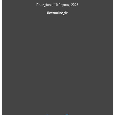
Skip
Понеділок, 10 Серпня, 2026
to
Останні події:
content