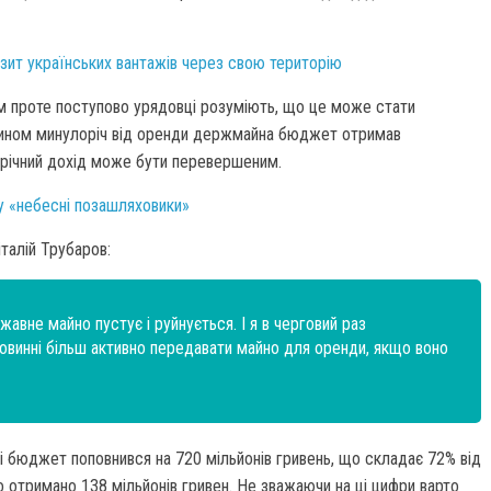
нзит українських вантажів через свою територію
ом проте поступово урядовці розуміють, що це може стати
ином минулоріч від оренди держмайна бюджет отримав
лорічний дохід може бути перевершеним.
пу «небесні позашляховики»
талій Трубаров:
ржавне майно пустує і руйнується. І я в черговий раз
повинні більш активно передавати майно для оренди, якщо воно
і бюджет поповнився на 720 мільйонів гривень, що складає 72% від
о отримано 138 мільйонів гривен. Не зважаючи на ці цифри варто