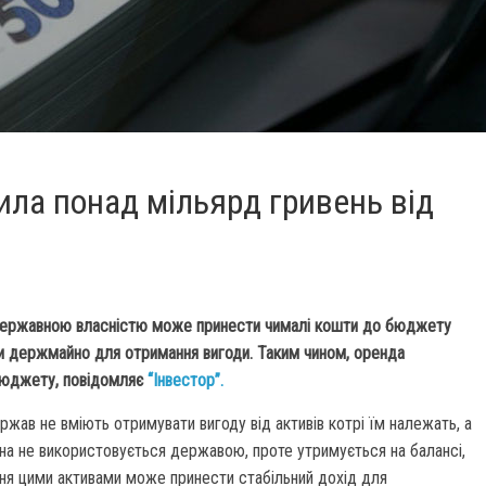
ила понад мільярд гривень від
 державною власністю може принести чималі кошти до бюджету
ти держмайно для отримання вигоди. Таким чином, оренда
бюджету, повідомляє
“Інвестор”.
жав не вміють отримувати вигоду від активів котрі їм належать, а
айна не використовується державою, проте утримується на балансі,
ння цими активами може принести стабільний дохід для