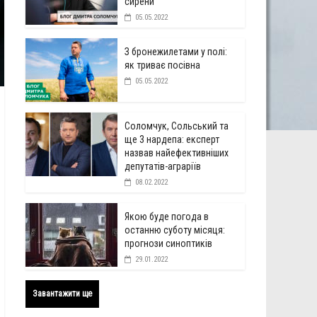
сирени
05.05.2022
З бронежилетами у полі:
як триває посівна
05.05.2022
Соломчук, Сольський та
ще 3 нардепа: експерт
назвав найефективніших
депутатів-аграріїв
08.02.2022
Якою буде погода в
останню суботу місяця:
прогнози синоптиків
29.01.2022
Завантажити ще