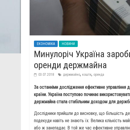
ЕКОНОМІКА
НОВИНИ
Минулоріч Україна зароб
оренди держмайна
,
,
03.07.2018
держмайно
кошти
оренда
За останніми дослідження ефективне управління
країни. Україна поступово починає використовува
держмайна стала стабільним доходом для держ
Дослідники прийшли до висновку, що більшість дер
подекуди навіть не знають їх. Велика кліькість м
або ж занепадає. В той же час ефективне управлі