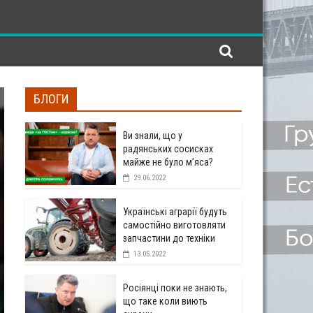
БЛОГИ
Ви знали, що у
радянських сосисках
майже не було м’яса?
29.06.2022
Українські аграрії будуть
самостійно виготовляти
запчастини до техніки
13.05.2022
Росіянці поки не знають,
що таке коли виють