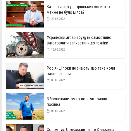
Ви знали, що у радянських сосисках
майже не було м’яса?
29.06.2022
Українські аграрії будуть самостійно
виготовляти запчастини до техніки
13.05.2022
Росіянці поки не знають, що таке коли
виють сирени
05.05.2022
З бронежилетами у полі: як триває
посівна
05.05.2022
Соломчук, Сольський та ще 3 нардепа: