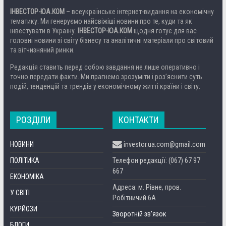
ІНВЕСТОР-ЮА.КОМ
– всеукраїнське інтернет-видання на економічну
тематику. Ми генеруємо найсвіжіші новини про те, куди та як
інвестувати в Україну.
ІНВЕСТОР-ЮА.КОМ
щодня готує для вас
головні новини зі світу бізнесу та аналітичні матеріали про світовий
та вітчизняний ринки.
Редакція ставить перед собою завдання не лише оперативно і
точно передати факти. Ми прагнемо зрозуміти і роз’яснити суть
подій, тенденцій та трендів у економічному житті країни і світу.
РОЗДІЛИ
КОНТАКТИ
НОВИНИ
investor.ua.com@gmail.com
ПОЛІТИКА
Телефон редакції: (067) 67 97
667
ЕКОНОМІКА
Адреса: м. Рівне, пров.
У СВІТІ
Робітничий 6А
КУРЙОЗИ
Зворотній зв’язок
БЛОГИ