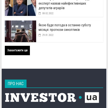
експерт назвав найефективніших
депутатів-аграріїв
08.02.2022
Якою буде погода в останню суботу
місяця: прогнози синоптиків
29.01.2022
Завантажити ще
ПРО НАС