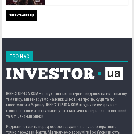
Завантажити ще
ПРО НАС
ІНВЕСТОР-ЮА.КОМ
– всеукраїнське інтернет-видання на економічну
тематику. Ми генеруємо найсвіжіші новини про те, куди та як
інвестувати в Україну.
ІНВЕСТОР-ЮА.КОМ
щодня готує для вас
головні новини зі світу бізнесу та аналітичні матеріали про світовий
та вітчизняний ринки.
Редакція ставить перед собою завдання не лише оперативно і
точно передати факти. Ми прагнемо зрозуміти і роз’яснити суть