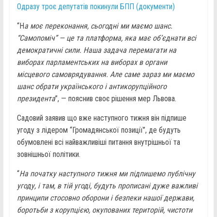
Одразу троє депутатів покинули БПП (документи)
“Н
а моє переконання, сьогодні ми маємо шанс.
“Самопоміч” — це та платформа, яка має об’єднати всі
демократичні сили. Наша задача перемагати на
виборах парламентських на виборах в органи
місцевого самоврядування. Але саме зараз ми маємо
шанс обрати українського і антикорупційного
президента
”, — пояснив своє рішення мер Львова.
Садовий заявив що вже наступного тижня він підпише
угоду з лідером “Громадянської позиції”, де будуть
обумовлені всі найважливіші питання внутрішньої та
зовнішньої політики.
“
На початку наступного тижня ми підпишемо публічну
угоду, і там, в тій угоді, будуть прописані дуже важливі
принципи стосовно оборони і безпеки нашої держави,
боротьби з корупцією, окупованих територій, чистоти