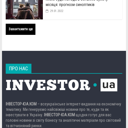
місяця: прогнози синоптиків
29.01.2022
Завантажити ще
ПРО НАС
ІНВЕСТОР-ЮА.КОМ
– всеукраїнське інтернет-видання на економічну
тематику. Ми генеруємо найсвіжіші новини про те, куди та як
інвестувати в Україну.
ІНВЕСТОР-ЮА.КОМ
щодня готує для вас
головні новини зі світу бізнесу та аналітичні матеріали про світовий
та вітчизняний ринки.