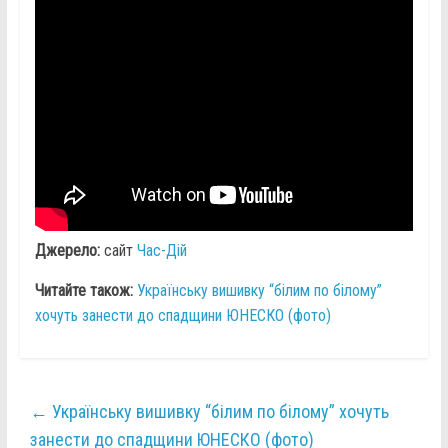
Джерело:
сайт
Час-Дій
Читайте також:
Українську вишивку “білим по білому”
хочуть занести до спадщини ЮНЕСКО (фото)
←
Українську вишивку “білим по білому” хочуть
занести до спадщини ЮНЕСКО (фото)