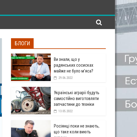
БЛОГИ
Ви знали, що у
радянських сосисках
майже не було м’яса?
29.06.2022
Українські аграрії будуть
самостійно виготовляти
запчастини до техніки
13.05.2022
Росіянці поки не знають,
що таке коли виють