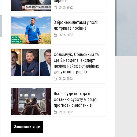
сирени
05.05.2022
З бронежилетами у полі:
як триває посівна
05.05.2022
Соломчук, Сольський та
ще 3 нардепа: експерт
назвав найефективніших
депутатів-аграріїв
08.02.2022
Якою буде погода в
останню суботу місяця:
прогнози синоптиків
29.01.2022
Завантажити ще