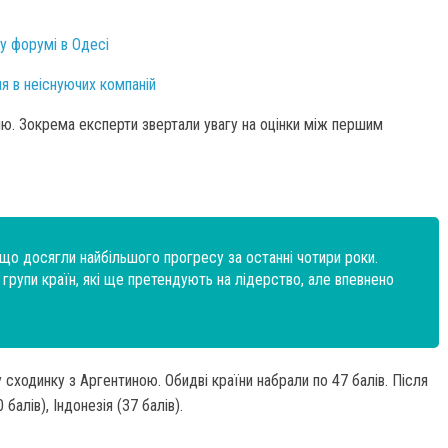
му форумі в Одесі
ля в неіснуючих компаній
ю. Зокрема експерти звертали увагу на оцінки між першим
 що досягли найбільшого прогресу за останні чотири роки.
групи країн, які ще претендують на лідерство, але впевнено
 сходинку з Аргентиною. Обидві країни набрали по 47 балів. Після
 балів), Індонезія (37 балів).