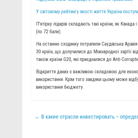
У світовому рейтингу якості життя Україна посту
П’ятірку лідирів складають такі країни, як Канада і
(по 72 бали).
На останню сходинку потрапили Саудівська Аравія 
30 країн, що долучилися до Міжнародної хартії від
також країни G20, які приєдналися до Anti-Corrupti
Відкриття даних є важливою складовою для екон
використання. Крім того завдяки цьому може відб
використання бюджету.
←
В какие отрасли инвестировать – опред