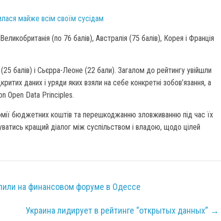
пилася майже всім своїм сусідам
 Великобританія (по 76 балів), Австралія (75 балів), Корея і Франція
(25 балів) і Сьєрра-Леоне (22 бали). Загалом до рейтингу увійшли
критих даних і уряди яких взяли на себе конкретні зобов’язання, а
on Open Data Principles.
омії бюджетних коштів та перешкоджанню зловживанню під час їх
уватись кращий діалог між суспільством і владою, щодо цілей
елили на финансовом форуме в Одессе
Украина лидирует в рейтинге “открытых данных”
→