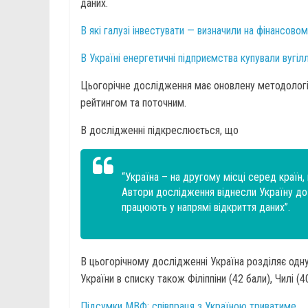
даних.
В які галузі інвестувати — визначили на фінансово
В Україні енергетичні підприємства купували вугіл
Цьогорічне дослідження має оновлену методологі
рейтингом та поточним.
В дослідженні підкреслюється, що
“Україна – на другому місці серед країн,
Автори дослідження віднесли Україну до 
працюють у напрямі відкриття даних”.
В цьогорічному дослідженні Україна розділяє одну
України в списку також Філіппіни (42 бали), Чилі (40
Підсумки МВФ: співпраця з Україною триватиме