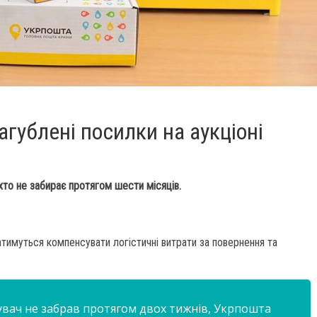
гублені посилки на аукціоні
хто не забирає протягом шести місяців.
тимуться компенсувати логістичні витрати за повернення та
увач не забрав протягом двох тижнів, Укрпошта