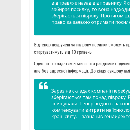
відправляє назад відправнику. Я
забирає посилку, то вона надходи
зберігається півроку. Протягом ц
право за заявою отримати посилку
Відтепер невручені за пів року посилки зможуть пр
стартуватимуть від 10 гривень.
Один лот складатиметься зі ста рандомних одиниц
але без адресної інформації. До кінця аукціону в
Зараз на складах компанії перебу
зберігаються там понад півроку. 
знищували. Тепер згідно із зако
компенсувати витрати на їхню логі
країн світу, – зазначив гендирек