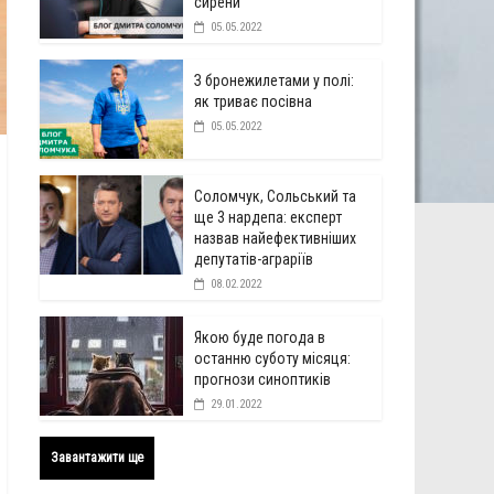
сирени
05.05.2022
З бронежилетами у полі:
як триває посівна
05.05.2022
Соломчук, Сольський та
ще 3 нардепа: експерт
назвав найефективніших
депутатів-аграріїв
08.02.2022
Якою буде погода в
останню суботу місяця:
прогнози синоптиків
29.01.2022
Завантажити ще