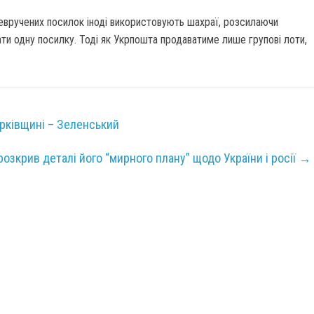
евручених посилок іноді використовують шахраї, розсилаючи
ти одну посилку. Тоді як Укрпошта продаватиме лише групові лоти,
рківщині – Зеленський
зкрив деталі його “мирного плану” щодо України і росії
→