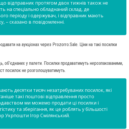
кщо відправник протягом двох тижнів також не
ть на спеціально обладнаний склад, де
ього періоду і одержувач, і відправник мають
, – сказано в повідомленні.
одавати на аукціонах через Prozorro.Sale. Ціни на такі посилки
ь, об’єднаних у палети. Посилки продаватимуть нерозпакованими,
міст посилок не розголошуватимуть.
вають десятки тисяч незатребуваних посилок, які
Раніше такі поштові відправлення просто
нодавством ми можемо продати ці посилки і
стику та зберігання, як це роблять у більшості
тор Укрпошти Ігор Смілянський.