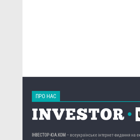
ПРО НАС
ІНВЕСТОР-ЮА.КОМ
– всеукраїнське інтернет-видання на 