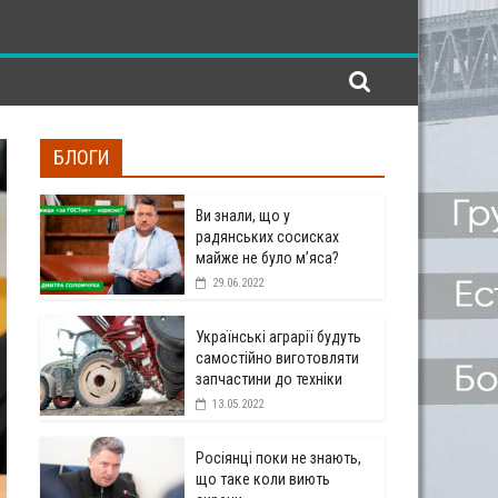
БЛОГИ
Ви знали, що у
радянських сосисках
майже не було м’яса?
29.06.2022
Українські аграрії будуть
самостійно виготовляти
запчастини до техніки
13.05.2022
Росіянці поки не знають,
що таке коли виють