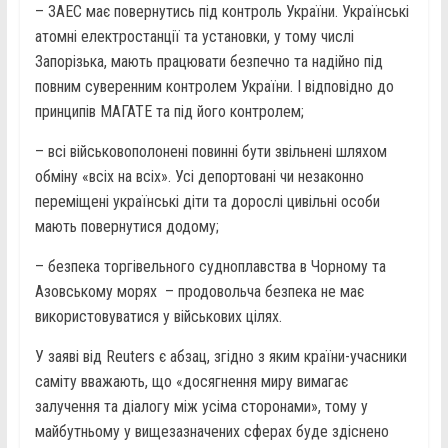
– ЗАЕС має повернутись під контроль України. Українські
атомні електростанції та установки, у тому числі
Запорізька, мають працювати безпечно та надійно під
повним суверенним контролем України. І відповідно до
принципів МАГАТЕ та під його контролем;
– всі військовополонені повинні бути звільнені шляхом
обміну «всіх на всіх». Усі депортовані чи незаконно
переміщені українські діти та дорослі цивільні особи
мають повернутися додому;
– безпека торгівельного судноплавства в Чорному та
Азовському морях – продовольча безпека не має
використовуватися у військових цілях.
У заяві від Reuters є абзац, згідно з яким країни-учасники
саміту вважають, що «досягнення миру вимагає
залучення та діалогу між усіма сторонами», тому у
майбутньому у вищезазначених сферах буде здіснено