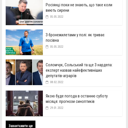
Росіянці поки не знають, що таке коли
виють сирени
05.05.2022
З бронежилетами у полі: як триває
посівна
05.05.2022
Соломчук, Сольський та ще 3 нардепа:
експерт назвав найефективніших
депутатів-аграріїв
08.02.2022
Якою буде погода в останню суботу
місяця: прогнози синоптиків
29.01.2022
Завантажити ще