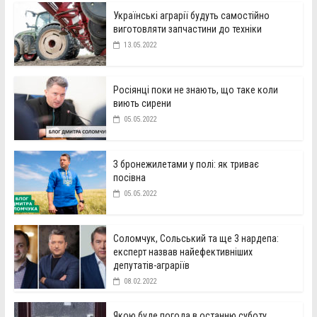
Українські аграрії будуть самостійно
виготовляти запчастини до техніки
13.05.2022
Росіянці поки не знають, що таке коли
виють сирени
05.05.2022
З бронежилетами у полі: як триває
посівна
05.05.2022
Соломчук, Сольський та ще 3 нардепа:
експерт назвав найефективніших
депутатів-аграріїв
08.02.2022
Якою буде погода в останню суботу