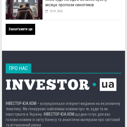
місяця: прогнози синоптиків
29.01.2022
Завантажити ще
ПРО НАС
ІНВЕСТОР-ЮА.КОМ
– всеукраїнське інтернет-видання на економічну
тематику. Ми генеруємо найсвіжіші новини про те, куди та як
інвестувати в Україну.
ІНВЕСТОР-ЮА.КОМ
щодня готує для вас
головні новини зі світу бізнесу та аналітичні матеріали про світовий
та вітчизняний ринки.