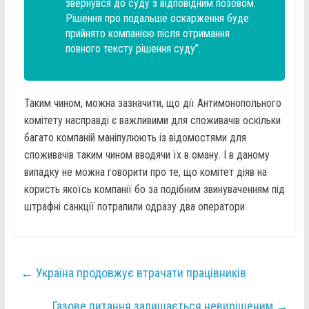
звернувся до суду з відповідним позовом.
Рішення про подальше оскарження буде
прийнято компанією після отримання
повного тексту рішення суду”.
Таким чином, можна зазначити, що дії Антимонопольного
комітету насправді є важливими для споживачів оскільки
багато компаній маніпулюють із відомостями для
споживачів таким чином вводячи їх в оману. І в даному
випадку не можна говорити про те, що комітет діяв на
користь якоїсь компанії бо за подібним звинуваченням під
штрафні санкції потрапили одразу два оператори.
←
Україна продовжує втрачати працівників
Газове питання залишається невирішеним
→