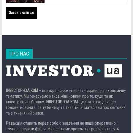
Завантажити ще
ПРО НАС
ІНВЕСТОР-ЮА.КОМ
– всеукраїнське інтернет-видання на економічну
тематику. Ми генеруємо найсвіжіші новини про те, куди та як
інвестувати в Україну.
ІНВЕСТОР-ЮА.КОМ
щодня готує для вас
головні новини зі світу бізнесу та аналітичні матеріали про світовий
та вітчизняний ринки.
Редакція ставить перед собою завдання не лише оперативно і
точно передати факти. Ми прагнемо зрозуміти і роз’яснити суть