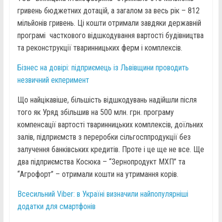
гривень бюджетних дотацій, а загалом за весь рік – 812
мільйонів гривень. Ці кошти отримали завдяки державній
програмі часткового відшкодування вартості будівництва
та реконструкції тваринницьких ферм і комплексів.
Бізнес на довірі: підприємець із Львівщини проводить
незвичний екперимент
Що найцікавіше, більшість відшкодувань надійшли після
того як Уряд збільшив на 500 млн. грн. програму
компенсації вартості тваринницьких комплексів, доїльних
залів, підприємств з переробки сільгосппродукції без
залучення банківських кредитів. Проте і це ще не все. Ще
два підприємства Косюка – “Зернопродукт МХП” та
“Агрофорт” – отримали кошти на утримання корів.
Всесильний Viber: в Україні визначили найпопулярніші
додатки для смартфонів