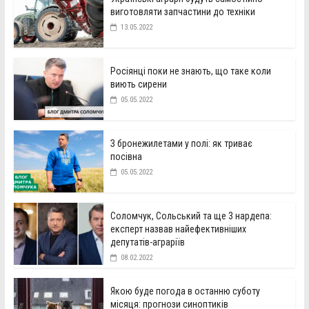
виготовляти запчастини до техніки
13.05.2022
Росіянці поки не знають, що таке коли
виють сирени
05.05.2022
З бронежилетами у полі: як триває
посівна
05.05.2022
Соломчук, Сольський та ще 3 нардепа:
експерт назвав найефективніших
депутатів-аграріїв
08.02.2022
Якою буде погода в останню суботу
місяця: прогнози синоптиків