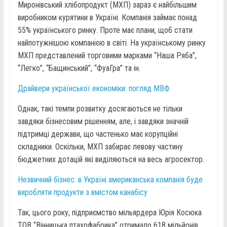
Миронівський хлібопродукт (МХП) зараз є найбільшим
виробником курятини в Україні. Компанія займає понад
55% українського ринку. Проте має плани, щоб стати
найпотужнішою компанією в світі. На українському ринку
МХП представлений торговими марками “Наша Ряба”,
“Легко”, “Бащинський”, “ФуаГра” та ін.
Драйвери української економіки: погляд МВФ
Однак, такі темпи розвитку досягаються не тільки
завдяки бізнесовим рішенням, але, і завдяки значній
підтримці держави, що частенько має корупційні
складники. Оскільки, МХП забирає левову частину
бюджетних дотацій які виділяються на весь агросектор.
Незвичний бізнес: в Україні американська компанія буде
виробляти продукти з вмістом канабісу
Так, цього року, підприємство мільярдера Юрія Косюка
ТОВ “Вінницька птахофабрика” отримало 618 мільйонів