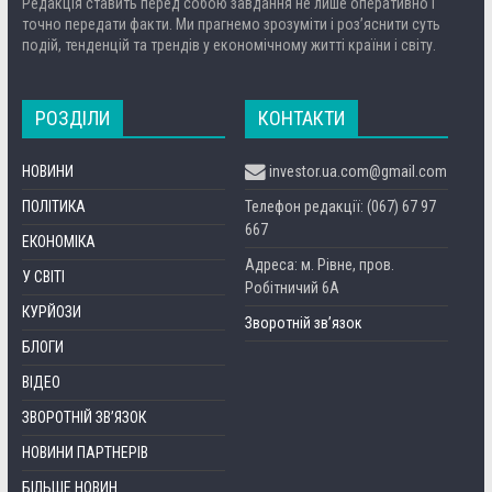
Редакція ставить перед собою завдання не лише оперативно і
точно передати факти. Ми прагнемо зрозуміти і роз’яснити суть
подій, тенденцій та трендів у економічному житті країни і світу.
РОЗДІЛИ
КОНТАКТИ
НОВИНИ
investor.ua.com@gmail.com
ПОЛІТИКА
Телефон редакції: (067) 67 97
667
ЕКОНОМІКА
Адреса: м. Рівне, пров.
У СВІТІ
Робітничий 6А
КУРЙОЗИ
Зворотній зв’язок
БЛОГИ
ВІДЕО
ЗВОРОТНІЙ ЗВ’ЯЗОК
НОВИНИ ПАРТНЕРІВ
БІЛЬШЕ НОВИН