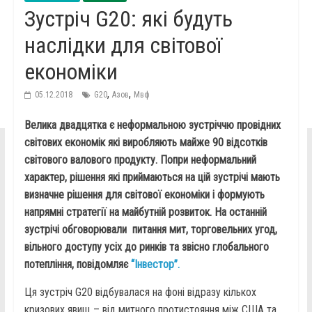
Зустріч G20: які будуть
наслідки для світової
економіки
,
,
05.12.2018
G20
Азов
Мвф
Велика двадцятка є неформальною зустріччю провідних
світових економік які виробляють майже 90 відсотків
світового валового продукту. Попри неформальний
характер, рішення які приймаються на цій зустрічі мають
визначне рішення для світової економіки і формують
напрямні стратегії на майбутній розвиток. На останній
зустрічі обговорювали питання мит, торговельних угод,
вільного доступу усіх до ринків та звісно глобального
потепління, повідомляє
“Інвестор”.
Ця зустріч G20 відбувалася на фоні відразу кількох
кризових явищ – від митного протистояння між США та