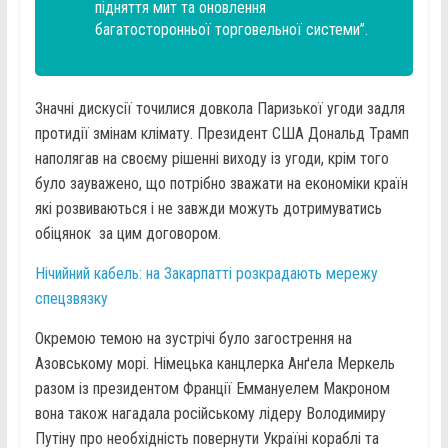
підняття мит та оновлення
багатосторонньої торговельної системи”.
Значні дискусії точилися довкола Паризької угоди задля
протидії змінам клімату. Президент США Дональд Трамп
наполягав на своєму рішенні виходу із угоди, крім того
було зауважено, що потрібно зважати на економіки країн
які розвиваються і не завжди можуть дотримуватись
обіцянок за цим договором.
Нічийний кабель: на Закарпатті розкрадають мережу
спецзвязку
Окремою темою на зустрічі було загострення на
Азовському морі. Німецька канцлерка Анґела Меркель
разом із президентом Франції Еммануелем Макроном
вона також нагадала російському лідеру Володимиру
Путіну про необхідність повернути Україні кораблі та