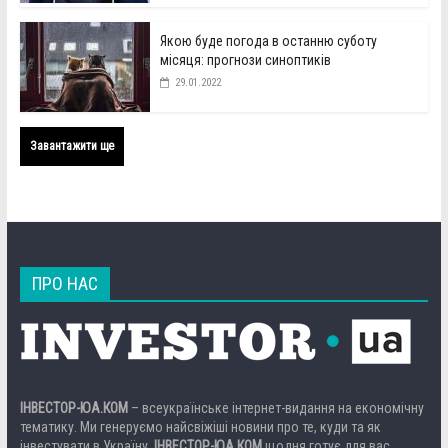
Якою буде погода в останню суботу
місяця: прогнози синоптиків
29.01.2022
Завантажити ще
ПРО НАС
ІНВЕСТОР-ЮА.КОМ
– всеукраїнське інтернет-видання на економічну
тематику. Ми генеруємо найсвіжіші новини про те, куди та як
інвестувати в Україну.
ІНВЕСТОР-ЮА.КОМ
щодня готує для вас