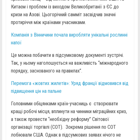
Китаєм і проблем із виходом Великобританії з ЄС до
кризи на Азові. Цьогорічний самміт засвідчив значні
протиріччя між країнами учасниками.
Компанія з Вінничини почала виробляти унікальні рослинні
напої
Це можна побачити в підсумковому документі зустрічі.
Так, у ньому наголошується на важливість “міжнародного
порядку, заснованого на правилах”.
Перемога «жовтих жилетів»: Уряд франції відмовився від
підвищення цін на пальне
Головними обіцянками країн-учасниць є створювати
кращі робочі місця, вплинути на чинники міграційних криз,
а також провести “необхідну реформу” Світової
організації торгівлі (СОТ). Зокрема рішення по СОТ
лобіювали США. Однак в підсумкових заявах нічого не