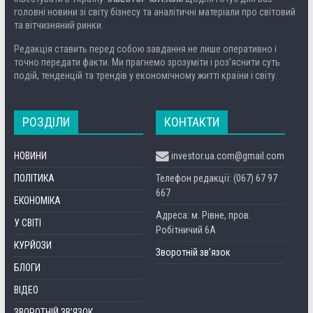
головні новини зі світу бізнесу та аналітичні матеріали про світовий
та вітчизняний ринки.
Редакція ставить перед собою завдання не лише оперативно і
точно передати факти. Ми прагнемо зрозуміти і роз’яснити суть
подій, тенденцій та трендів у економічному житті країни і світу.
РОЗДІЛИ
КОНТАКТИ
НОВИНИ
investor.ua.com@gmail.com
ПОЛІТИКА
Телефон редакції: (067) 67 97
667
ЕКОНОМІКА
Адреса: м. Рівне, пров.
У СВІТІ
Робітничий 6А
КУРЙОЗИ
Зворотній зв’язок
БЛОГИ
ВІДЕО
ЗВОРОТНІЙ ЗВ’ЯЗОК