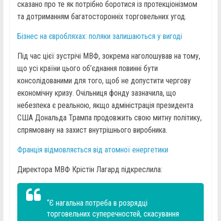
сказано про те як потрібно боротися із протекціонізмом
та дотриманням багатосторонніх торговельних угод.
Бізнес на євробляхах: поляки залишаються у вигоді
Під час цієї зустрічі МВФ, зокрема наголошував на тому,
що усі країни цього об’єднання повинні бути
консолідованими для того, щоб не допустити чергову
економічну кризу. Очільниця фонду зазначила, що
небезпека є реальною, якщо адміністрація президента
США Дональда Трампа продовжить свою митну політику,
спрямовану на захист внутрішнього виробника.
Франція відмовляється від атомної енергетики
Директора МВФ Крістін Лагард підкреслила:
“Є нагальна потреба в розрядці
торговельних суперечностей, скасування