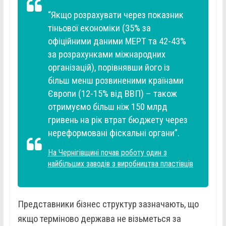
“Якщо розрахувати через показник
тіньової економіки (35% за
офіційними даними МЕРТ та 42-43%
за розрахунками міжнародних
організацій), порівнявши його із
більш менш розвиненими країнами
Європи (12-15% від ВВП) – також
отримуємо більш ніж 150 млрд
гривень на рік втрат бюджету через
нереформовані фіскальні органи”.
На Чернігівщині почав роботу один з
найбільших заводів з виробництва пластівців
Представники бізнес структур зазначають, що
якщо терміново держава не візьметься за