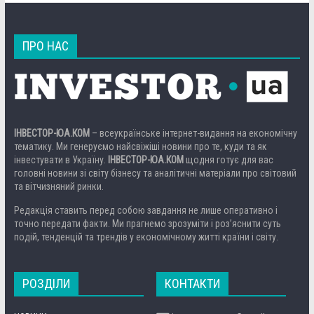
ПРО НАС
ІНВЕСТОР-ЮА.КОМ
– всеукраїнське інтернет-видання на економічну
тематику. Ми генеруємо найсвіжіші новини про те, куди та як
інвестувати в Україну.
ІНВЕСТОР-ЮА.КОМ
щодня готує для вас
головні новини зі світу бізнесу та аналітичні матеріали про світовий
та вітчизняний ринки.
Редакція ставить перед собою завдання не лише оперативно і
точно передати факти. Ми прагнемо зрозуміти і роз’яснити суть
подій, тенденцій та трендів у економічному житті країни і світу.
РОЗДІЛИ
КОНТАКТИ