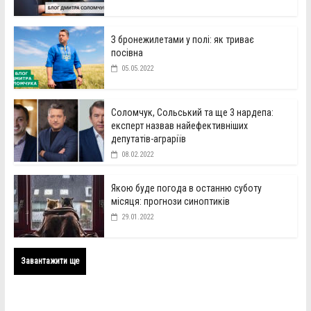
З бронежилетами у полі: як триває
посівна
05.05.2022
Соломчук, Сольський та ще 3 нардепа:
експерт назвав найефективніших
депутатів-аграріїв
08.02.2022
Якою буде погода в останню суботу
місяця: прогнози синоптиків
29.01.2022
Завантажити ще