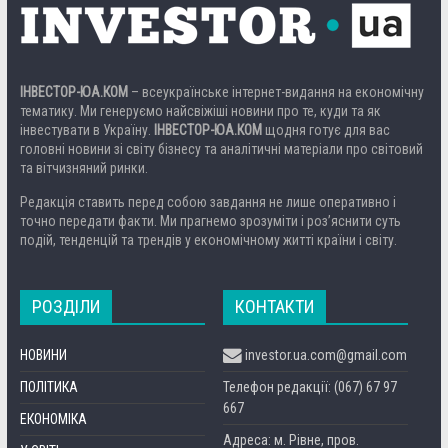
ІНВЕСТОР-ЮА.КОМ
– всеукраїнське інтернет-видання на економічну
тематику. Ми генеруємо найсвіжіші новини про те, куди та як
інвестувати в Україну.
ІНВЕСТОР-ЮА.КОМ
щодня готує для вас
головні новини зі світу бізнесу та аналітичні матеріали про світовий
та вітчизняний ринки.
Редакція ставить перед собою завдання не лише оперативно і
точно передати факти. Ми прагнемо зрозуміти і роз’яснити суть
подій, тенденцій та трендів у економічному житті країни і світу.
РОЗДІЛИ
КОНТАКТИ
НОВИНИ
investor.ua.com@gmail.com
ПОЛІТИКА
Телефон редакції: (067) 67 97
667
ЕКОНОМІКА
Адреса: м. Рівне, пров.