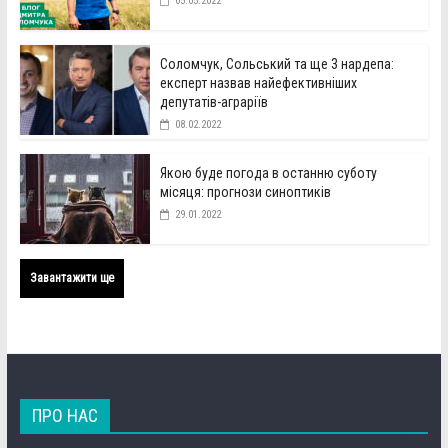
05.05.2022
Соломчук, Сольський та ще 3 нардепа:
експерт назвав найефективніших
депутатів-аграріїв
08.02.2022
Якою буде погода в останню суботу
місяця: прогнози синоптиків
29.01.2022
Завантажити ще
ПРО НАС