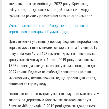
ввезення електромобілів до 2022 року. Крім того,
очікується, що до казни має надійти майже 1 млрд
гривень за рахунок розмитненя авто на єврономерах.
«Українські ікари»: контрабандисти на дельтаплані
переправляли цигарки в Румунію (відео)
Для звичайних українців у новому бюджеті передбачено
чергове зростання мінімальної зарплатні з 1 січня 2019
року вона має бути 4173 гривень. Крім того, збільшать
прожитковий мінімум з 1 січня 2019 року становитиме
1853 гривень, а вже до кінця року він має складати до
2027 гривні. Видатки на субсидії залишаться на рівні
минулорічних, незважаючи на те, що зросли ціни на газ,
опалення та гарячу воду.
Головною статтею витрат у наступному році має стати –
виплати за державним боргом, які загалом заберуть
близько 40% доходів. В 2019 році державі доведеться