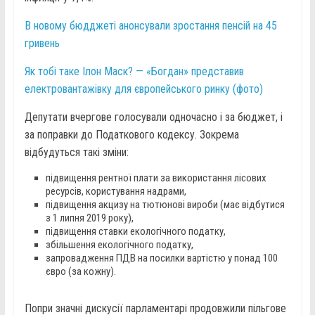
В новому бюдджеті анонсували зростання пенсій на 45
гривень
Як тобі таке Ілон Маск? — «Богдан» представив
електровантажівку для європейського ринку (фото)
Депутати вчергове голосували одночасно і за бюджет, і
за поправки до Податкового кодексу. Зокрема
відбудуться такі зміни:
підвищення рентної плати за використання лісових
ресурсів, користування надрами,
підвищення акцизу на тютюнові вироби (має відбутися
з 1 липня 2019 року),
підвищення ставки екологічного податку,
збільшення екологічного податку,
запровадження ПДВ на посилки вартістю у понад 100
євро (за кожну).
Попри значні дискусії парламентарі продовжили пільгове