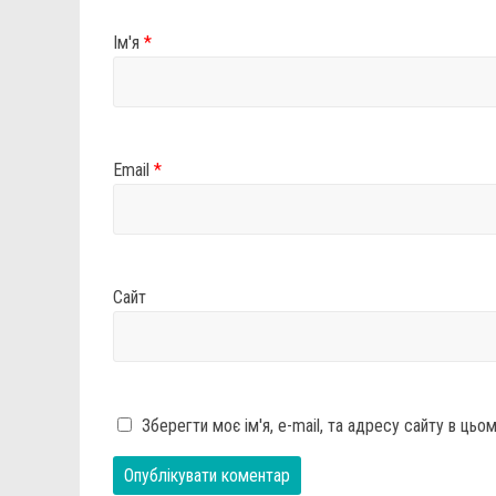
Ім'я
*
Email
*
Сайт
Зберегти моє ім'я, e-mail, та адресу сайту в ць