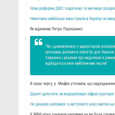
Нова реформа ДФС: податкову та митницю розділ
Німеччина найбільше інвестувала в Україну за мину
Як відзначив Петро Порошенко:
“Як і домовлялися з директором-розпор
програму допомоги stand-by для України 
Схвалено і рішення про виділення в рамк
відбудеться вже найближчим часом”.
В свою чергу, у Мінфіні уточнили, що надходженн
Дорогі депутати: на модернізацію інфраструктури
Не дешева залізниця: з наступного року квитки н
У МВФ чітко означили напрямки на які буде спрямо