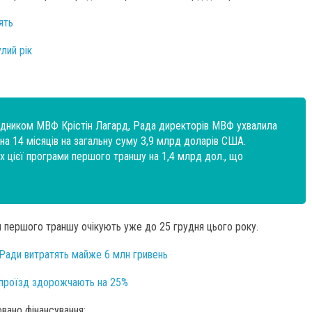
ять
лий рік
ядником МВФ Крістін Лагард, Рада директорів МВФ ухвалила
на 14 місяців на загальну суму 3,9 млрд доларів США.
ах цієї програми першого траншу на 1,4 млрд дол., що
я першого траншу очікують уже до 25 грудня цього року.
 Ради витратять майже 6 млн гривень
а проїзд здорожчають на 25%
вано фінансування: