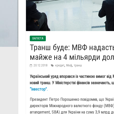
ВАЛЮТА
Транш буде: МВФ надасть
майже на 4 мільярди дол
,
,
20.12.2018
кредит
Мвф
транш
Український уряд впорався із частиною вимог від
новий транш. У Міністерстві фінансів зазначають,
“Інвестор”.
Президент Петро Порошенко повідомив, що Україн
директорів Міжнародного валютного фонду (МВФ) 
arrangement, SBA) для України на суму 3,9 млрд д