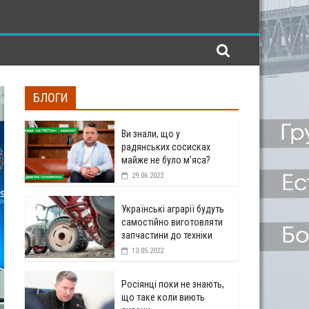
БЛОГИ
Ви знали, що у
радянських сосисках
майже не було м’яса?
29.06.2022
Українські аграрії будуть
самостійно виготовляти
запчастини до техніки
13.05.2022
Росіянці поки не знають,
що таке коли виють