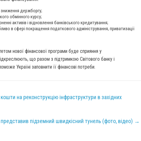
 зниження держборгу;
кого обмінного курсу;
ненні активів і відновлення банківського кредитування;
ливо в сфері покращення податкового адміністрування, приватизації
тетом нової фінансової програми буде сприяння у
підкреслюють, що разом з підтримкою Світового банку і
оможе Україні заповнити її фінансові потреби.
ь кошти на реконструкцію інфраструктури в західних
к представив підземний швидкісний тунель (фото, відео)
→