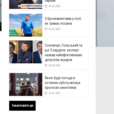
сирени
05.05.2022
З бронежилетами у полі:
як триває посівна
05.05.2022
Соломчук, Сольський та
ще 3 нардепа: експерт
назвав найефективніших
депутатів-аграріїв
08.02.2022
Якою буде погода в
останню суботу місяця:
прогнози синоптиків
29.01.2022
Завантажити ще