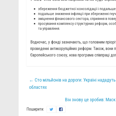
збереження бюджетної консолідації і подальше
подальше зниження інфляції при збереженні гнуч
зміцнення фінансового сектора, сприяння в повер
просування комплексу структурних реформ, особ
та управління.
Водночас, у фонді зазначають, що головним пріорі
проведенні антикорупційних реформ. Також, вони 
Європейського союзу, нова програма співпраці доп
←
Сто мільйонів на дороги: Україні нададут
областях
Він знову це зробив: Мас
Поширити: