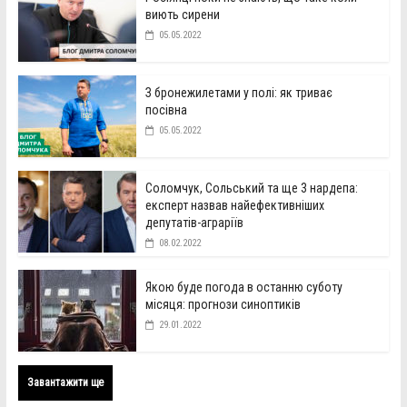
виють сирени
05.05.2022
З бронежилетами у полі: як триває
посівна
05.05.2022
Соломчук, Сольський та ще 3 нардепа:
експерт назвав найефективніших
депутатів-аграріїв
08.02.2022
Якою буде погода в останню суботу
місяця: прогнози синоптиків
29.01.2022
Завантажити ще