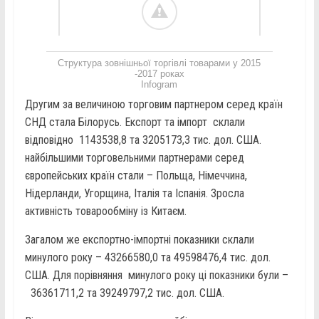
Структура зовнішньої торгівлі товарами у 2015
-2017 роках
Infogram
Другим за величиною торговим партнером серед країн
СНД стала Білорусь. Експорт та імпорт склали
відповідно 1143538,8 та 3205173,3 тис. дол. США.
найбільшими торговельними партнерами серед
європейських країн стали – Польща, Німеччина,
Нідерланди, Угорщина, Італія та Іспанія. Зросла
активність товарообміну із Китаєм.
Загалом же експортно-імпортні показники склали
минулого року –
43266580,0 та 49598476,4 тис. дол.
США. Для порівняння минулого року ці показники були –
36361711,
2 та 39249797,2 тис. дол. США.