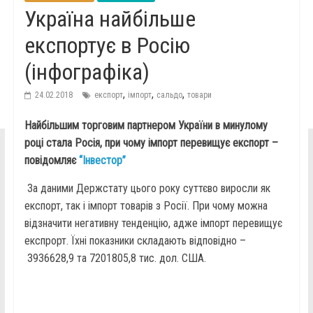
Україна найбільше
експортує в Росію
(інфографіка)
,
,
,
24.02.2018
експорт
імпорт
сальдо
товари
Найбільшим торговим партнером України в минулому
році стала Росія, при чому імпорт перевищує експорт –
повідомляє
“Інвестор”
За даними Держстату цього року суттєво виросли як
експорт, так і імпорт товарів з Росії. При чому можна
відзначити негативну тенденцію, адже імпорт перевищує
експрорт. Їхні показники складають відповідно –
3936628,9 та 7201805,8 тис. дол. США.