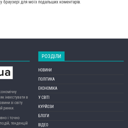
ому браузері для моїх подальших коментарів.
РОЗДІЛИ
НОВИНИ
ПОЛІТИКА
ЕКОНОМІКА
економічну
 як інвестувати в
У СВІТІ
вини зі світу
КУРЙОЗИ
ий ринки.
БЛОГИ
вно і точно
подій, тенденцій
ВІДЕО