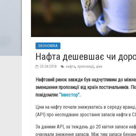
ЕКОНОМІКА
Нафта дешевшає чи дор
,
,
25.04.2018
нафта
пропозиції
ціни
Нафтовий ринок завжди був надчутливим до міжнар
зменшення пропозиції від країн постачальників. Пі
повідомляє
“Інвестор”
.
Ціни на нафту почали знижуватись в середу вранці,
(API) про несподіване зростання запасів нафти в 
За даними API, за тиждень до 20 квітня запаси на
очікували зниження запасів. Між тим запаси бензин