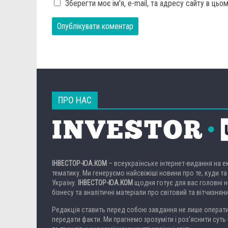
Зберегти моє ім'я, e-mail, та адресу сайту в ць
ПРО НАС
ІНВЕСТОР-ЮА.КОМ
– всеукраїнське інтернет-видання на 
тематику. Ми генеруємо найсвіжіші новини про те, куди та
Україну.
ІНВЕСТОР-ЮА.КОМ
щодня готує для вас головні но
бізнесу та аналітичні матеріали про світовий та вітчизнян
Редакція ставить перед собою завдання не лише операти
передати факти. Ми прагнемо зрозуміти і роз’яснити суть 