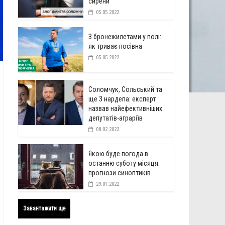
сирени
05.05.2022
З бронежилетами у полі:
як триває посівна
05.05.2022
Соломчук, Сольський та
ще 3 нардепа: експерт
назвав найефективніших
депутатів-аграріїв
08.02.2022
Якою буде погода в
останню суботу місяця:
прогнози синоптиків
29.01.2022
Завантажити ще