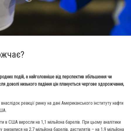
ожчає?
одних подій, а найголовніше від перспектив збільшення чи
сля доволі низького падіння цін планується чергове здорожчання,
 внаслідок реакції ринку на дані Американського інституту нафти
США.
фти в США виросли на 1,1 мільйона барелів. При цьому аналітики
у знизилися на 2,7 мільйона барелів, дистилятів – на 1,9 мільйона