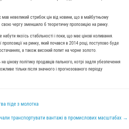
 мав невеликий стрибок цін від новини, що в майбутньому
в свою чергу зменшило б теоретичну пропозицію на ринку.
 набути якоїсь стабільності і поки, що має цінові коливання.
 пропозиції на ринку, який почався в 2014 році, поступово буде
остачаннях, а також високий попит на чорне золото.
на цінову політику продавців пального, котрі задля убезпечення
жливе тільки після значного і прогнозованого періоду
ва піде з молотка
почали транспортувати вантажі в промислових масштабах
→