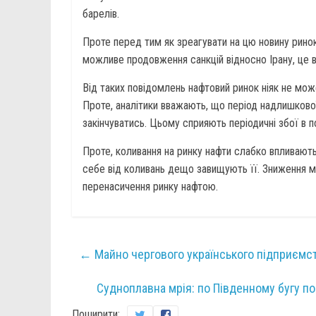
барелів.
Проте перед тим як зреагувати на цю новину ринок
можливе продовження санкцій відносно Ірану, це 
Від таких повідомлень нафтовий ринок ніяк не може
Проте, аналітики вважають, що період надлишкової
закінчуватись. Цьому сприяють періодичні збої в п
Проте, коливання на ринку нафти слабко впливають 
себе від коливань дещо завищують її. Зниження мо
перенасичення ринку нафтою.
←
Майно чергового українського підприємст
Судноплавна мрія: по Південному бугу 
Поширити: