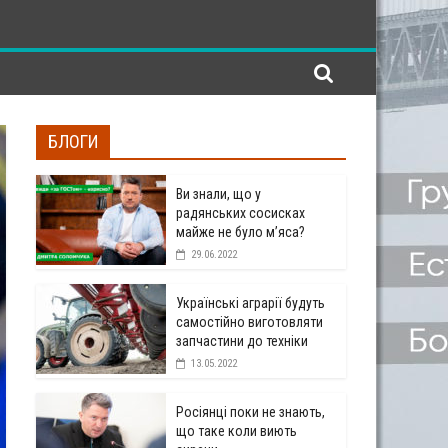
БЛОГИ
Ви знали, що у
радянських сосисках
майже не було м’яса?
29.06.2022
Українські аграрії будуть
самостійно виготовляти
запчастини до техніки
13.05.2022
Росіянці поки не знають,
що таке коли виють