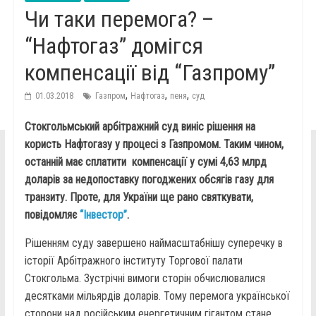
Чи таки перемога? –
“Нафтогаз” домігся
компенсації від “Газпрому”
,
,
,
01.03.2018
Газпром
Нафтогаз
пеня
суд
Стокгольмський арбітражний суд виніс рішення на
користь Нафтогазу у процесі з Газпромом. Таким чином,
останній має сплатити компенсації у сумі 4,63 млрд
доларів за недопоставку погоджених обсягів газу для
транзиту. Проте, для України ще рано святкувати,
повідомляє
“Інвестор”
.
Рішенням суду завершено наймасштабнішу суперечку в
історії Арбітражного інституту Торгової палати
Стокгольма. Зустрічні вимоги сторін обчислювалися
десятками мільярдів доларів. Тому перемога української
сторони над російським енергетичним гігантом стане