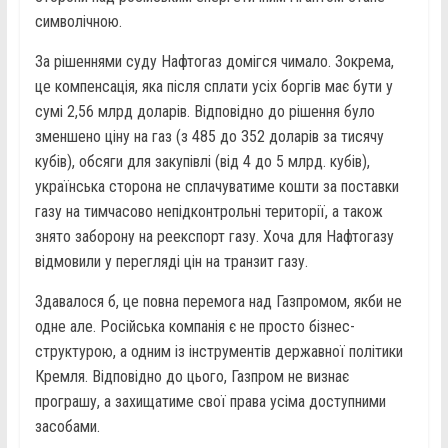
символічною.
За рішеннями суду Нафтогаз домігся чимало. Зокрема,
це компенсація, яка після сплати усіх боргів має бути у
сумі 2,56 млрд доларів. Відповідно до рішення було
зменшено ціну на газ (з 485 до 352 доларів за тисячу
кубів), обсяги для закупівлі (від 4 до 5 млрд. кубів),
українська сторона не сплачуватиме кошти за поставки
газу на тимчасово непідконтрольні території, а також
знято заборону на реекспорт газу. Хоча для Нафтогазу
відмовили у перегляді цін на транзит газу.
Здавалося б, це повна перемога над Газпромом, якби не
одне але. Російська компанія є не просто бізнес-
структурою, а одним із інструментів державної політики
Кремля. Відповідно до цього, Газпром не визнає
програшу, а захищатиме свої права усіма доступними
засобами.