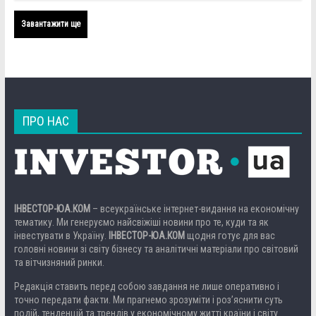
Завантажити ще
ПРО НАС
ІНВЕСТОР-ЮА.КОМ
– всеукраїнське інтернет-видання на економічну
тематику. Ми генеруємо найсвіжіші новини про те, куди та як
інвестувати в Україну.
ІНВЕСТОР-ЮА.КОМ
щодня готує для вас
головні новини зі світу бізнесу та аналітичні матеріали про світовий
та вітчизняний ринки.
Редакція ставить перед собою завдання не лише оперативно і
точно передати факти. Ми прагнемо зрозуміти і роз’яснити суть
подій, тенденцій та трендів у економічному житті країни і світу.