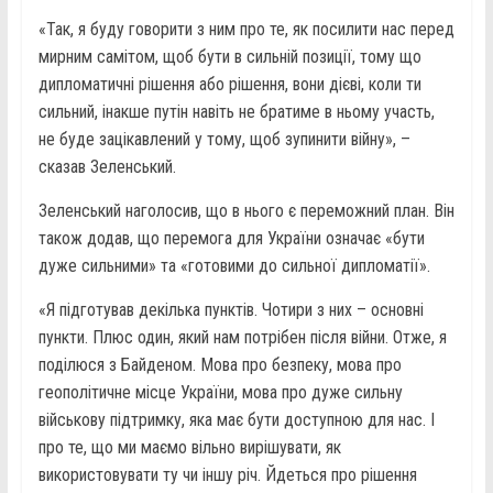
«Так, я буду говорити з ним про те, як посилити нас перед
мирним самітом, щоб бути в сильній позиції, тому що
дипломатичні рішення або рішення, вони дієві, коли ти
сильний, інакше путін навіть не братиме в ньому участь,
не буде зацікавлений у тому, щоб зупинити війну», –
сказав Зеленський.
Зеленський наголосив, що в нього є переможний план. Він
також додав, що перемога для України означає «бути
дуже сильними» та «готовими до сильної дипломатії».
«Я підготував декілька пунктів. Чотири з них – основні
пункти. Плюс один, який нам потрібен після війни. Отже, я
поділюся з Байденом. Мова про безпеку, мова про
геополітичне місце України, мова про дуже сильну
військову підтримку, яка має бути доступною для нас. І
про те, що ми маємо вільно вирішувати, як
використовувати ту чи іншу річ. Йдеться про рішення