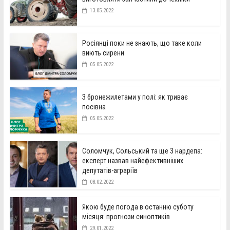
13.05.2022
Росіянці поки не знають, що таке коли
виють сирени
05.05.2022
З бронежилетами у полі: як триває
посівна
05.05.2022
Соломчук, Сольський та ще 3 нардепа:
експерт назвав найефективніших
депутатів-аграріїв
08.02.2022
Якою буде погода в останню суботу
місяця: прогнози синоптиків
29.01.2022