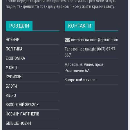
точно передати факти. Ми прагнемо зрозуміти і роз’яснити суть
подій, тенденцій та трендів у економічному житті країни і світу.
РОЗДІЛИ
КОНТАКТИ
НОВИНИ
investor.ua.com@gmail.com
ПОЛІТИКА
Телефон редакції: (067) 67 97
667
ЕКОНОМІКА
Адреса: м. Рівне, пров.
У СВІТІ
Робітничий 6А
КУРЙОЗИ
Зворотній зв’язок
БЛОГИ
ВІДЕО
ЗВОРОТНІЙ ЗВ’ЯЗОК
НОВИНИ ПАРТНЕРІВ
БІЛЬШЕ НОВИН