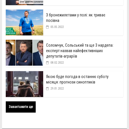
З бронежилетами у полі: як триває
посівна
05.05.2022
Соломчук, Сольський та ще 3 нардепа:
експерт назвав найефективніших
депутатів-аграріїв
08.02.2022
Якою буде погода в останню суботу
місяця: прогнози синоптиків
29.01.2022
Завантажити ще