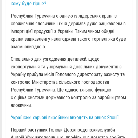
кому буде гірше?
Республіка Туреччина є однією із лідерських країн із
споживання яловичини і їхня держава дуже зацікавлена в
імпорті цієї продукції з України. Таким чином обидві
країни зацікавлені у налагоджені такого торгівлі яка буде
взаємновигідною.
Спеціально для узгодження деталеєй, щодо
експортування та унормування дозвільних документів в
Україну прибула місія Головного директорату захисту та
контролю Міністерства сільського господарства
Республіки Туреччина. Ще однією їхньою функцію
є оцінка системи державного контролю за виробництвом
яловичини.
Українські харчові виробники виходять на ринок Японії
Перший заступник Голови Держпродспоживслужби
Андрій Жук наголосив, що профільне відомство зробить