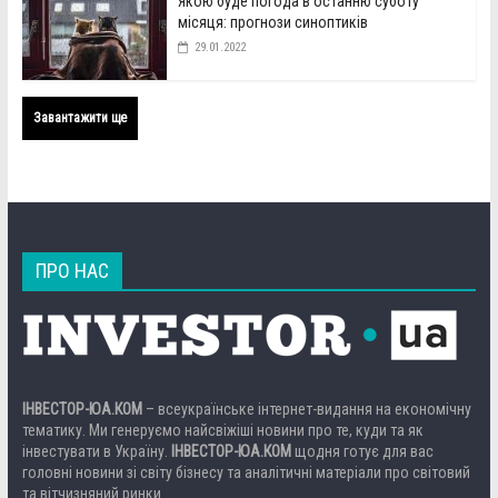
Якою буде погода в останню суботу
місяця: прогнози синоптиків
29.01.2022
Завантажити ще
ПРО НАС
ІНВЕСТОР-ЮА.КОМ
– всеукраїнське інтернет-видання на економічну
тематику. Ми генеруємо найсвіжіші новини про те, куди та як
інвестувати в Україну.
ІНВЕСТОР-ЮА.КОМ
щодня готує для вас
головні новини зі світу бізнесу та аналітичні матеріали про світовий
та вітчизняний ринки.