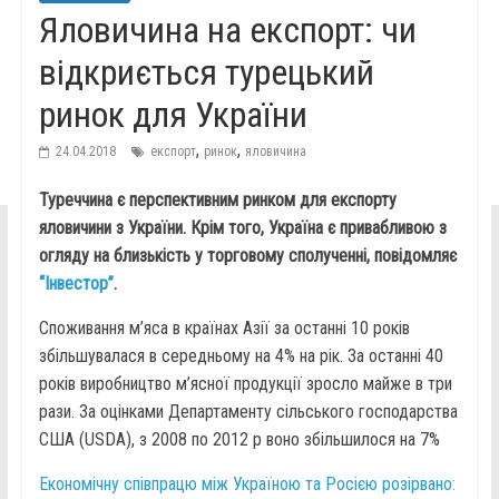
Яловичина на експорт: чи
відкриється турецький
ринок для України
,
,
24.04.2018
експорт
ринок
яловичина
Туреччина є перспективним ринком для експорту
яловичини з України. Крім того, Україна є привабливою з
огляду на близькість у торговому сполученні, повідомляє
“Інвестор”
.
Споживання м’яса в країнах Азії за останні 10 років
збільшувалася в середньому на 4% на рік. За останні 40
років виробництво м’ясної продукції зросло майже в три
рази. За оцінками Департаменту сільського господарства
США (USDA), з 2008 по 2012 р воно збільшилося на 7%
Економічну співпрацю між Україною та Росією розірвано: