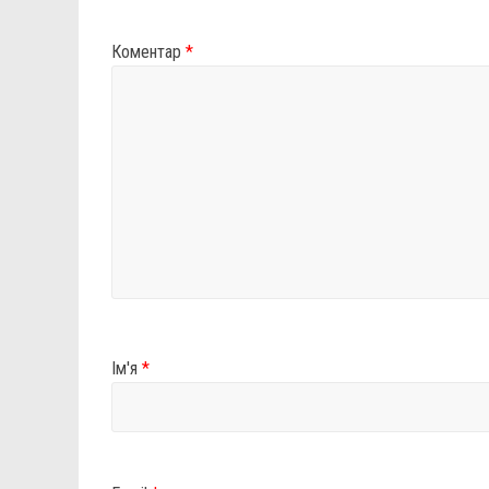
Коментар
*
Ім'я
*