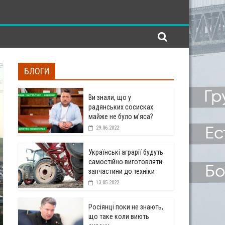
БЛОГИ
Ви знали, що у
радянських сосисках
майже не було м’яса?
29.06.2022
Українські аграрії будуть
самостійно виготовляти
запчастини до техніки
13.05.2022
Росіянці поки не знають,
що таке коли виють