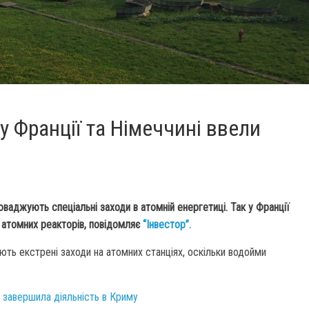
у Франції та Німеччині ввели
оваджують спеціальні заходи в атомній енергетиці. Так у Франції
 атомних реакторів, повідомляє
“Інвестор”.
ють екстрені заходи на атомних станціях, оскільки водойми
 завершила діяльність в Криму