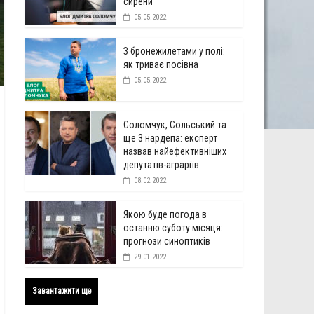
сирени
05.05.2022
З бронежилетами у полі:
як триває посівна
05.05.2022
Соломчук, Сольський та
ще 3 нардепа: експерт
назвав найефективніших
депутатів-аграріїв
08.02.2022
Якою буде погода в
останню суботу місяця:
прогнози синоптиків
29.01.2022
Завантажити ще