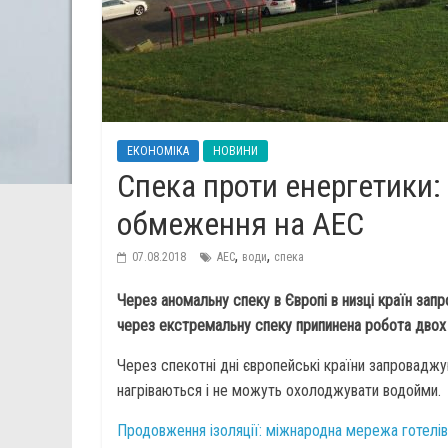
ЕКОНОМІКА
НОВИНИ
Спека проти енергетики: 
обмеження на АЕС
,
,
07.08.2018
АЕС
води
спека
Через аномальну спеку в Європі в низці країн запр
через екстремальну спеку припинена робота двох
Через спекотні дні європейські країни запроваджу
нагріваються і не можуть охолоджувати водойми.
Продовження ізоляції: міжнародна мережа готелів