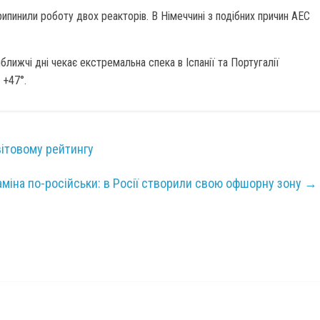
рипинили роботу двох реакторів. В Німеччині з подібних причин АЕС
ближчі дні чекає екстремальна спека в Іспанії та Португалії
 +47°.
вітовому рейтингу
аміна по-російськи: в Росії створили свою офшорну зону
→