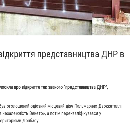
 відкриття представництва ДНР в
олосили про відкриття так званого “представництва ДНР”,
ув оголошений одіозний місцевий діяч Пальмарино Дзоккателлі.
а незалежність Венето», а потім перекваліфікувався у
територіями Донбасу.