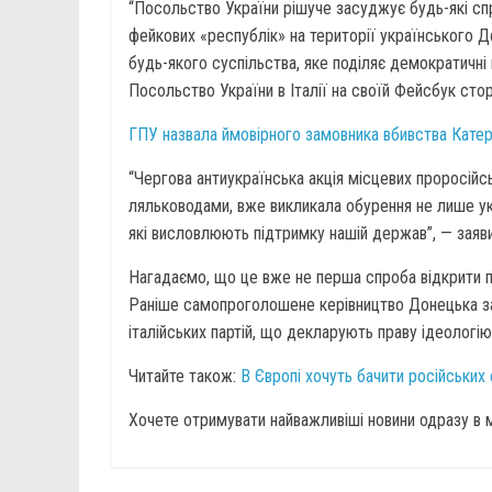
“Посольство України рішуче засуджує будь-які спр
фейкових «республік» на території українського Д
будь-якого суспільства, яке поділяє демократичні 
Посольство України в Італії на своїй Фейсбук сторі
ГПУ назвала ймовірного замовника вбивства Кате
“Чергова антиукраїнська акція місцевих проросійс
ляльководами, вже викликала обурення не лише укра
які висловлюють підтримку нашій держав”, — заяв
Нагадаємо, що це вже не перша спроба відкрити по
Раніше самопроголошене керівництво Донецька зая
італійських партій, що декларують праву ідеологію
Читайте також:
В Європі хочуть бачити російських 
Хочете отримувати найважливіші новини одразу в