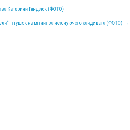
тва Катерини Гандзюк (ФОТО)
ели” тітушок на мітинг за неіснуючого кандидата (ФОТО)
→