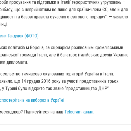
оби просування та підтримки в Італії терористичних угруповань –
онбасу, що є неприйнятним не лише для країни-члена ЄС, але й для
цінності та базові правила сучасного світового порядку”, — заявило
нці.
рини Гандзюк (ФОТО)
ьких політиків м.Верона, за сценарієм розписаним кремлівськими
їнської громади Італії, але й багатьох італійських друзів України,
или дипломати.
сольство тимчасово окупованих територій України в Італії.
вило, що 14 грудня 2016 року за участі представників трьох
, у Турині було відкрито так зване “представництво ДНР”.
спостерігачів на виборах в Україні
 месенджер? Підписуйтеся на наш
Telegram канал.