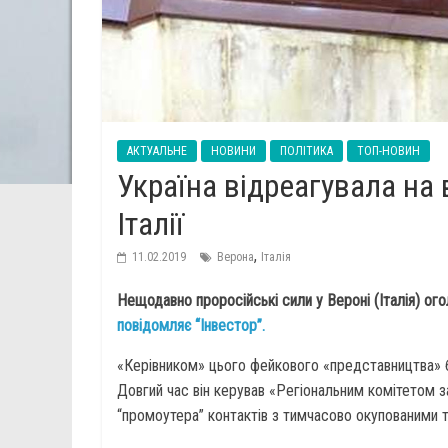
АКТУАЛЬНЕ
НОВИНИ
ПОЛІТИКА
ТОП-НОВИН
Україна відреагувала на
Італії
,
11.02.2019
Верона
Італія
Нещодавно проросійські сили у Вероні (Італія) ог
повідомляє “Інвестор”.
«Керівником» цього фейкового «представництва» б
Довгий час він керував «Регіональним комітетом з
“промоутера” контактів з тимчасово окупованими 