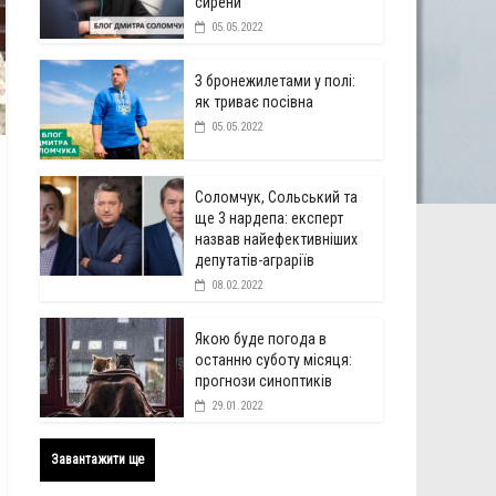
сирени
05.05.2022
З бронежилетами у полі:
як триває посівна
05.05.2022
Соломчук, Сольський та
ще 3 нардепа: експерт
назвав найефективніших
депутатів-аграріїв
08.02.2022
Якою буде погода в
останню суботу місяця:
прогнози синоптиків
29.01.2022
Завантажити ще