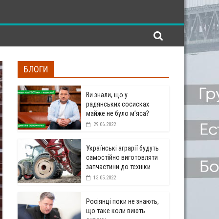
БЛОГИ
Ви знали, що у
радянських сосисках
майже не було м’яса?
29.06.2022
Українські аграрії будуть
самостійно виготовляти
запчастини до техніки
13.05.2022
Росіянці поки не знають,
що таке коли виють