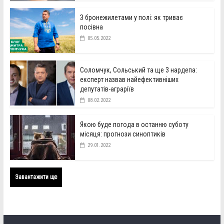
З бронежилетами у полі: як триває
посівна
05.05.2022
Соломчук, Сольський та ще 3 нардепа:
експерт назвав найефективніших
депутатів-аграріїв
08.02.2022
Якою буде погода в останню суботу
місяця: прогнози синоптиків
29.01.2022
Завантажити ще