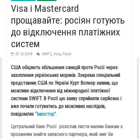
Visa і Mastercard
прощавайте: росіян готують
до відключення платіжних
систем
,
,
07.12.2018
SWIFT
Visa
Росія
США обіцяють збільшення санкцій проти Росії через
захоплення українських моряків. Зокрема спеціальний
представник США по Україні Курт Волкер заявив, що
можливе відключення від міжнародної платіжної
системи SWIFT. В Росії цю заяву сприйняли серйозно і
вже почали готуватись до можливих наслідків,
повідомляє
“Інвестор”.
Цетральний банк Росії розіслав листи малим банкам з
проханням знайти запасного партнера, який зміг би