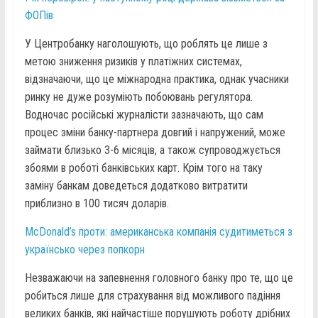
ФОПів
У Центробанку наголошують, що роблять це лише з
метою зниження ризиків у платіжних системах,
відзначаючи, що це міжнародна практика, однак учасники
ринку не дуже розуміють побоювань регулятора.
Водночас російські журналісти зазначають, що сам
процес зміни банку-партнера довгий і напружений, може
займати близько 3-6 місяців, а також супроводжується
збоями в роботі банківських карт. Крім того на таку
заміну банкам доведеться додатково витратити
приблизно в 100 тисяч доларів.
McDonald’s проти: американська компанія судитиметься з
українсько через попкорн
Незважаючи на запевнення головного банку про те, що це
робиться лише для страхування від можливого падіння
великих банків, які найчастіше порушують роботу дрібних