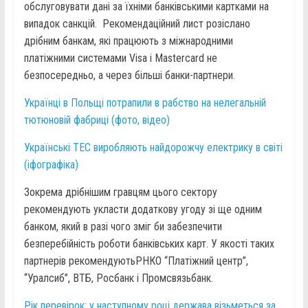
обслуговувати дані за їхніми банківськими картками на
випадок санкцій. Рекомендаційний лист розіслано
дрібним банкам, які працюють з міжнародними
платіжними системами Visa і Mastercard не
безпосередньо, а через більші банки-партнери.
Українці в Польщі потрапили в рабство на нелегальній
тютюновій фабриці (фото, відео)
Українські ТЕС виробляють найдорожчу електрику в світі
(іфографіка)
Зокрема дрібнішим гравцям цього сектору
рекомендують укласти додаткову угоду зі ще одним
банком, який в разі чого зміг би забезпечити
безперебійність роботи банківських карт. У якості таких
партнерів рекомендуютьРНКО “Платіжний центр”,
“Уралсиб”, ВТБ, Росбанк і Промсвязьбанк.
Рік перевірок: у наступному році держава візьметься за