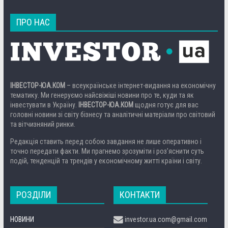
ПРО НАС
ІНВЕСТОР-ЮА.КОМ
– всеукраїнське інтернет-видання на економічну
тематику. Ми генеруємо найсвіжіші новини про те, куди та як
інвестувати в Україну.
ІНВЕСТОР-ЮА.КОМ
щодня готує для вас
головні новини зі світу бізнесу та аналітичні матеріали про світовий
та вітчизняний ринки.
Редакція ставить перед собою завдання не лише оперативно і
точно передати факти. Ми прагнемо зрозуміти і роз’яснити суть
подій, тенденцій та трендів у економічному житті країни і світу.
РОЗДІЛИ
КОНТАКТИ
НОВИНИ
investor.ua.com@gmail.com