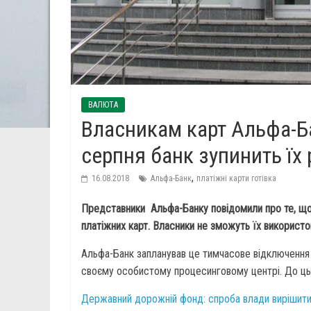
ВАЛЮТА
Власникам карт Альфа-Ба
серпня банк зупинить їх 
,
16.08.2018
Альфа-Банк
платіжні карти готівка
Представники Альфа-Банку повідомили про те, що
платіжних карт. Власники не зможуть їх використов
Альфа-Банк запланував це тимчасове відключення 
своєму особистому процесинговому центрі. До ць
Державний дорожній фонд: спроба влади вирішит