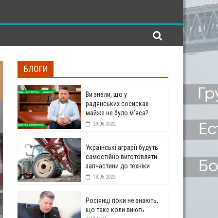
БЛОГИ
Ви знали, що у
радянських сосисках
майже не було м’яса?
29.06.2022
Українські аграрії будуть
самостійно виготовляти
запчастини до техніки
13.05.2022
Росіянці поки не знають,
що таке коли виють