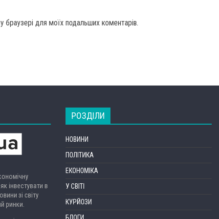
ому браузері для моїх подальших коментарів.
РОЗДІЛИ
НОВИНИ
ПОЛІТИКА
ЕКОНОМІКА
економічну
 як інвестувати в
У СВІТІ
вини зі світу
КУРЙОЗИ
ий ринки.
БЛОГИ