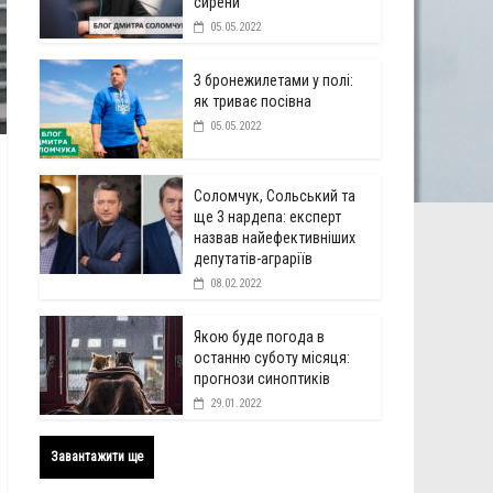
сирени
05.05.2022
З бронежилетами у полі:
як триває посівна
05.05.2022
Соломчук, Сольський та
ще 3 нардепа: експерт
назвав найефективніших
депутатів-аграріїв
08.02.2022
Якою буде погода в
останню суботу місяця:
прогнози синоптиків
29.01.2022
Завантажити ще