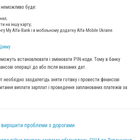
д неможливо буде:
нал;
ти на іншу карту;
гу My Alfa-Bank і в мобільному додатку Alfa-Mobile Ukraine.
Криму
 зможуть встановлювати і змінювати PIN-коди. Тому в банку
ансові операції до або після вказаних дат.
 необхідно заздалегідь зняти готівку і провести фінансові
 питання виплати зарплат і проведення запланованих платежів за
 вирішити проблеми з дорогами