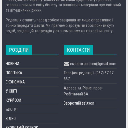
головні новини зі світу бізнесу та аналітичні матеріали про світовий
та вітчизняний ринки.
Редакція ставить перед собою завдання не лише оперативно і
точно передати факти. Ми прагнемо зрозуміти і роз’яснити суть
подій, тенденцій та трендів у економічному житті країни і світу.
РОЗДІЛИ
КОНТАКТИ
НОВИНИ
investor.ua.com@gmail.com
ПОЛІТИКА
Телефон редакції: (067) 67 97
667
ЕКОНОМІКА
Адреса: м. Рівне, пров.
У СВІТІ
Робітничий 6А
КУРЙОЗИ
Зворотній зв’язок
БЛОГИ
ВІДЕО
ЗВОРОТНІЙ ЗВ’ЯЗОК