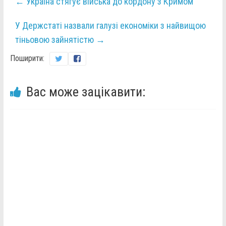
←
Україна стягує війська до кордону з Кримом
У Держстаті назвали галузі економіки з найвищою
тіньовою зайнятістю
→
Поширити:
Вас може зацікавити: