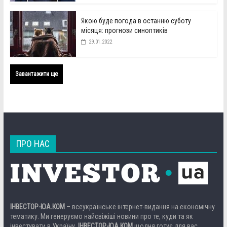
Якою буде погода в останню суботу
місяця: прогнози синоптиків
29.01.2022
Завантажити ще
ПРО НАС
ІНВЕСТОР-ЮА.КОМ
– всеукраїнське інтернет-видання на економічну
тематику. Ми генеруємо найсвіжіші новини про те, куди та як
інвестувати в Україну.
ІНВЕСТОР-ЮА.КОМ
щодня готує для вас