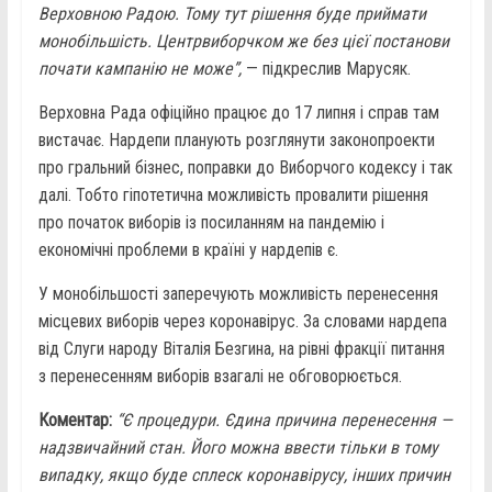
Верховною Радою. Тому тут рішення буде приймати
монобільшість. Центрвиборчком же без цієї постанови
почати кампанію не може”,
— підкреслив Марусяк.
Верховна Рада офіційно працює до 17 липня і справ там
вистачає. Нардепи планують розглянути законопроекти
про гральний бізнес, поправки до Виборчого кодексу і так
далі. Тобто гіпотетична можливість провалити рішення
про початок виборів із посиланням на пандемію і
економічні проблеми в країні у нардепів є.
У монобільшості заперечують можливість перенесення
місцевих виборів через коронавірус. За словами нардепа
від Слуги народу Віталія Безгина, на рівні фракції питання
з перенесенням виборів взагалі не обговорюється.
Коментар:
“Є процедури. Єдина причина перенесення —
надзвичайний стан. Його можна ввести тільки в тому
випадку, якщо буде сплеск коронавірусу, інших причин