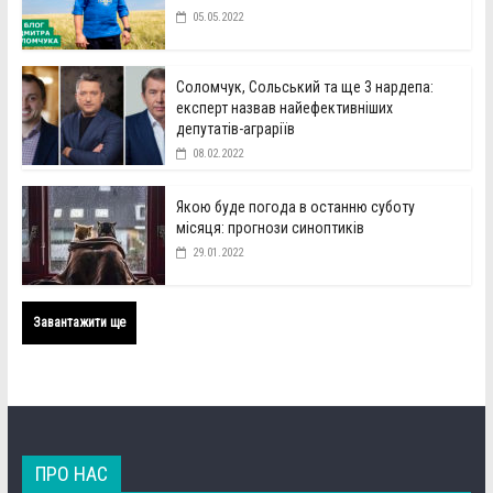
05.05.2022
Соломчук, Сольський та ще 3 нардепа:
експерт назвав найефективніших
депутатів-аграріїв
08.02.2022
Якою буде погода в останню суботу
місяця: прогнози синоптиків
29.01.2022
Завантажити ще
ПРО НАС