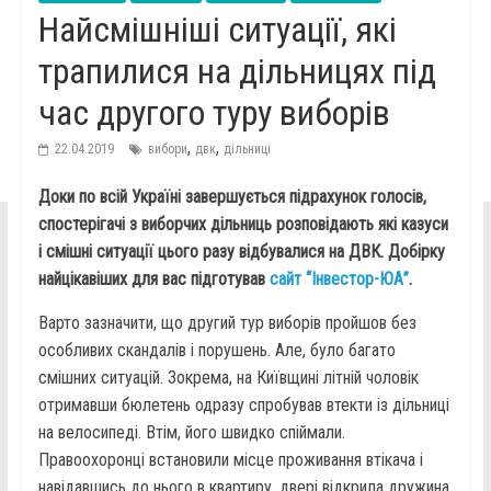
Найсмішніші ситуації, які
трапилися на дільницях під
час другого туру виборів
,
,
22.04.2019
вибори
двк
дільниці
Доки по всій Україні завершується підрахунок голосів,
спостерігачі з виборчих дільниць розповідають які казуси
і смішні ситуації цього разу відбувалися на ДВК. Добірку
найцікавіших для вас підготував
сайт “Інвестор-ЮА”
.
Варто зазначити, що другий тур виборів пройшов без
особливих скандалів і порушень. Але, було багато
смішних ситуацій. Зокрема, на Київщині літній чоловік
отримавши бюлетень одразу спробував втекти із дільниці
на велосипеді. Втім, його швидко спіймали.
Правоохоронці встановили місце проживання втікача і
навідавшись до нього в квартиру, двері відкрила дружина,