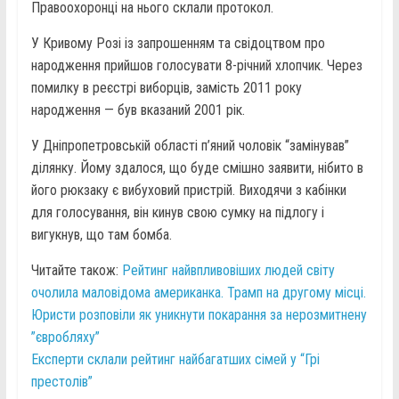
Правоохоронці на нього склали протокол.
У Кривому Розі із запрошенням та свідоцтвом про
народження прийшов голосувати 8-річний хлопчик. Через
помилку в реєстрі виборців, замість 2011 року
народження — був вказаний 2001 рік.
У Дніпропетровській області п’яний чоловік “замінував”
ділянку. Йому здалося, що буде смішно заявити, нібито в
його рюкзаку є вибуховий пристрій. Виходячи з кабінки
для голосування, він кинув свою сумку на підлогу і
вигукнув, що там бомба.
Читайте також:
Рейтинг найвпливовіших людей світу
очолила маловідома американка. Трамп на другому місці.
Юристи розповіли як уникнути покарання за нерозмитнену
”євробляху”
Експерти склали рейтинг найбагатших сімей у “Грі
престолів”