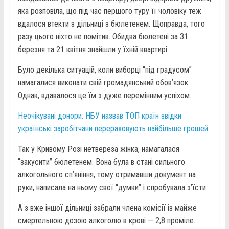
яка розповіла, що під час першого туру її чоловіку теж
вдалося втекти з дільниці з бюлетенем. Щоправда, того
разу цього ніхто не помітив. Обидва бюлетені за 31
березня та 21 квітня знайшли у їхній квартирі.
Було декілька ситуацій, коли виборці “під градусом”
намагалися виконати свій громадянський обов’язок.
Однак, вдавалося це їм з дуже перемінним успіхом.
Неочікувані донори: НБУ назвав ТОП країн звідки
українські заробітчани перераховують найбільше грошей
Так у Кривому Розі нетвереза жінка, намагалася
“закусити” бюлетенем. Вона була в стані сильного
алкогольного сп’яніння, тому отримавши документ на
руки, написала на ньому свої “думки” і спробувала з’їсти.
А з вже іншої дільниці забрали члена комісії із майже
смертельною дозою алкоголю в крові — 2,8 проміле.