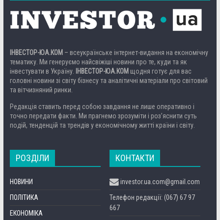
ІНВЕСТОР-ЮА.КОМ
– всеукраїнське інтернет-видання на економічну
тематику. Ми генеруємо найсвіжіші новини про те, куди та як
інвестувати в Україну.
ІНВЕСТОР-ЮА.КОМ
щодня готує для вас
головні новини зі світу бізнесу та аналітичні матеріали про світовий
та вітчизняний ринки.
Редакція ставить перед собою завдання не лише оперативно і
точно передати факти. Ми прагнемо зрозуміти і роз’яснити суть
подій, тенденцій та трендів у економічному житті країни і світу.
РОЗДІЛИ
КОНТАКТИ
НОВИНИ
investor.ua.com@gmail.com
ПОЛІТИКА
Телефон редакції: (067) 67 97
667
ЕКОНОМІКА