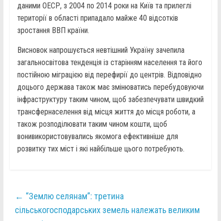
даними ОЕСР, з 2004 по 2014 роки на Київ та прилеглі
території в області припадало майже 40 відсотків
зростання ВВП країни.
Висновок напрошується невтішний Україну зачепила
загальносвітова тенденція із старінням населення та його
постійною міграцією від перефирії до центрів. Відповідно
доцього держава також має змінюватись перебудовуючи
інфраструктуру таким чином, щоб забезпечувати швидкий
трансфернаселення від місця життя до місця роботи, а
також розподілювати таким чином кошти, щоб
вонивикористовувались якомога ефективніше для
розвитку тих міст і які найбільше цього потребують.
←
“Землю селянам”: третина
сільськогосподарських земель належать великим