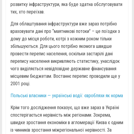
розвитку інфраструктури, яка буде здатна обслуговувати
тих, хто переїхав.
Для облаштування інфраструктури вже зараз потрібно
враховувати дані про “маятникові потоки” – це поїздки з
дому до місця роботи, котрі з кожним роком тільки
збільшуються. Для цього потрібно якомога швидше
провести перепис населення, оскільки застарілі дані
перепису населення викривляють статистику, унаслідок
чого виділяється невідповідне державне фінансування
місцевим бюджетам. Востаннє перепис проводили ще у
2001 році.
Польські власники — українські водії: євробляхи як норма
Крім того дослідження показує, що вже зараз в Україні
спостерігається нерівність між регіонами. Зокрема,
швидке зростання економіки в агломерації Києва є одним
із чинників зростання міжрегіональної нерівності. За