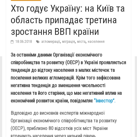
Хто годує Україну: на Київ та
область припадає третина
зростання ВВП країни
,
,
,
18.06.2018
агломерації
міграція
міста
населення
За останніми даними Організації економічного
співробіництва та розвитку (ОЕСР) в Україні проявляється
тенденція до відтоку населення з малих містечок та
посилення великих агломерацій. Крім того зафіксована
негативна тенденція до зменшення чисельності
населення та його старіння, що має негативний вплив на
економічний розвиток країни, повідомляє
“Інвестор”.
Відповідно до висновків експертів міжнародної
Організації економічного співробітництва та розвитку
(ОЕСР), приблизно 80 відсотків усіх міст України
втрачають населення через низький рівень