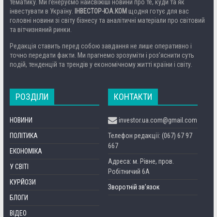
тематику. Ми генеруємо найсвіжіші новини про те, куди та як
інвестувати в Україну.
ІНВЕСТОР-ЮА.КОМ
щодня готує для вас
головні новини зі світу бізнесу та аналітичні матеріали про світовий
та вітчизняний ринки.
Редакція ставить перед собою завдання не лише оперативно і
точно передати факти. Ми прагнемо зрозуміти і роз’яснити суть
подій, тенденцій та трендів у економічному житті країни і світу.
РОЗДІЛИ
КОНТАКТИ
НОВИНИ
investor.ua.com@gmail.com
ПОЛІТИКА
Телефон редакції: (067) 67 97
667
ЕКОНОМІКА
Адреса: м. Рівне, пров.
У СВІТІ
Робітничий 6А
КУРЙОЗИ
Зворотній зв’язок
БЛОГИ
ВІДЕО